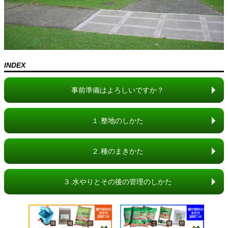
INDEX
事前準備はよろしいですか？
１.整地のしかた
２.種のまきかた
３.水やりとその後の管理のしかた