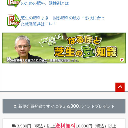
のための肥料、活性剤とは
芝生の肥料まき 固形肥料の硬さ・形状に合っ
た厳選道具はコレ！
ペー
ジト
300
新規会員登録ですぐに使える
ポイントプレゼント
ップ
へ
送料無料
3,980円（税込）以上
10,000円（税込）以上