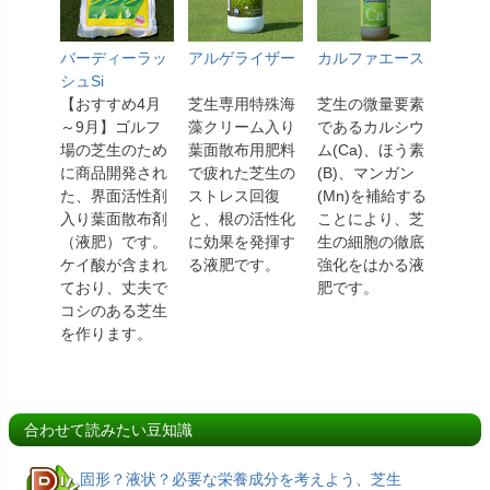
バーディーラッ
アルゲライザー
カルファエース
シュSi
【おすすめ4月
芝生専用特殊海
芝生の微量要素
～9月】ゴルフ
藻クリーム入り
であるカルシウ
場の芝生のため
葉面散布用肥料
ム(Ca)、ほう素
に商品開発され
で疲れた芝生の
(B)、マンガン
た、界面活性剤
ストレス回復
(Mn)を補給する
入り葉面散布剤
と、根の活性化
ことにより、芝
（液肥）です。
に効果を発揮す
生の細胞の徹底
ケイ酸が含まれ
る液肥です。
強化をはかる液
ており、丈夫で
肥です。
コシのある芝生
を作ります。
合わせて読みたい豆知識
固形？液状？必要な栄養成分を考えよう、芝生