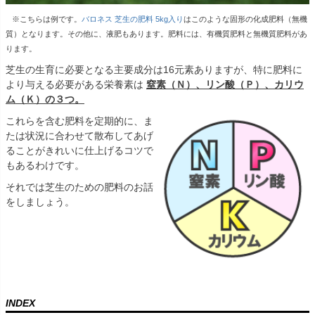
※こちらは例です。
バロネス 芝生の肥料 5kg入り
はこのような固形の化成肥料（無機
質）となります。その他に、液肥もあります。肥料には、有機質肥料と無機質肥料があ
ります。
芝生の生育に必要となる主要成分は16元素ありますが、特に肥料に
より与える必要がある栄養素は
窒素（Ｎ）、リン酸（Ｐ）、カリウ
ム（Ｋ）の３つ。
これらを含む肥料を定期的に、ま
たは状況に合わせて散布してあげ
ることがきれいに仕上げるコツで
もあるわけです。
それでは芝生のための肥料のお話
をしましょう。
INDEX