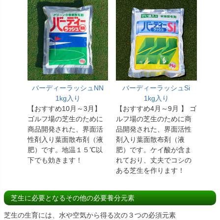
バーディーラッシュNN
バーディーラッシュSi
1kg入り
1kg入り
【おすすめ10月～3月】
【おすすめ4月～9月 】 ゴ
ゴルフ場の芝生のために
ルフ場の芝生のために商
商品開発された、界面活
品開発された、界面活性
性剤入り葉面散布剤（液
剤入り葉面散布剤（液
肥）です。地温１５℃以
肥）です。ケイ酸が含ま
下でも効きます！
れており、丈夫でコシの
ある芝生を作ります！
芝生に必要となるその他の必要養分元素
芝生の生育には、水や空気から得る次の３つの必須元素