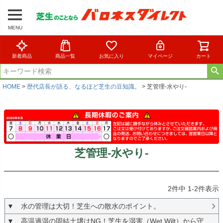
MENU
新着商品
商品一覧
お気に入り
マイページ
カート
HOME
歴代店長が語る、なるほど芝生の豆知識。
芝管理-水やり-
芝管理-水やり-
2
件中
1
-
2
件表示
▼ 水の管理は大切！芝生への散水のポイント。
▼ 高温過湿の固結土壌はNG！芝生を湿害（Wet Wilt）から守