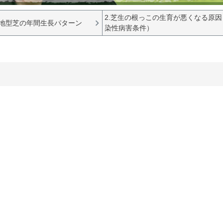
2.芝生の根っこの生育が悪くなる原
寒地型芝の年間生長パターン
染性病害条件）