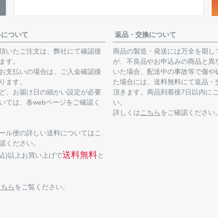
料について
返品・交換について
頂いたご注文は、弊社にて確認後
商品の製造・発送には万全を期し
ます。
が、不良品やお申込みの商品と異
お支払いの場合は、ご入金確認後
いた場合、配送中の事故等で傷や
ります。
た場合には、送料無料にて返品・
ど、お届け日の細かい設定が必要
頂きます。商品到着後7日以内に
いては、各webページをご確認く
い。
詳しくは
こちら
をご確認ください
ール便の詳しい送料についてはこ
認ください。
送料無料
(税込)以上お買い上げで
と
こちら
をご覧ください。