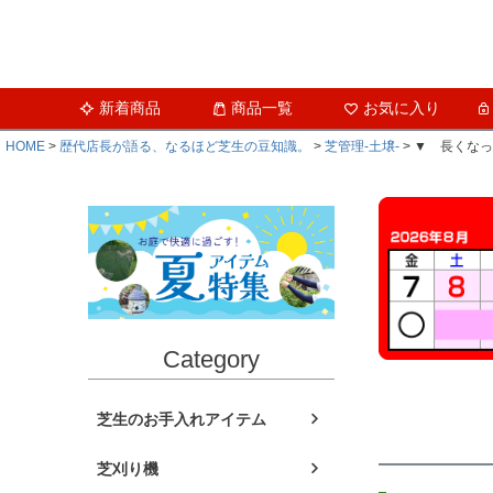
新着商品
商品一覧
お気に入り
HOME
歴代店長が語る、なるほど芝生の豆知識。
芝管理-土壌-
▼ 長くなっ
Category
芝生のお手入れアイテム
芝刈り機