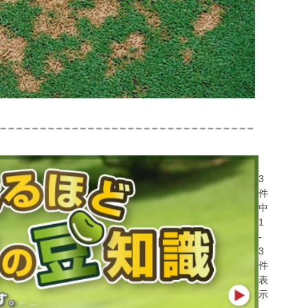
3
件
中
1
-
3
件
表
示