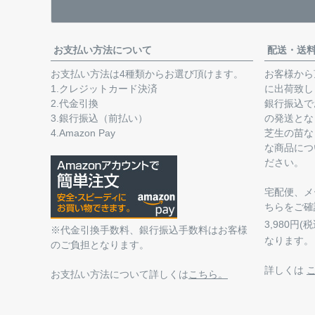
お支払い方法について
配送・送
お支払い方法は4種類からお選び頂けます。
お客様から
1.クレジットカード決済
に出荷致し
2.代金引換
銀行振込で
3.銀行振込（前払い）
の発送とな
4.Amazon Pay
芝生の苗な
な商品につ
ださい。
宅配便、メ
ちらをご確
3,980円
※代金引換手数料、銀行振込手数料はお客様
なります。
のご負担となります。
詳しくは
お支払い方法について詳しくは
こちら。