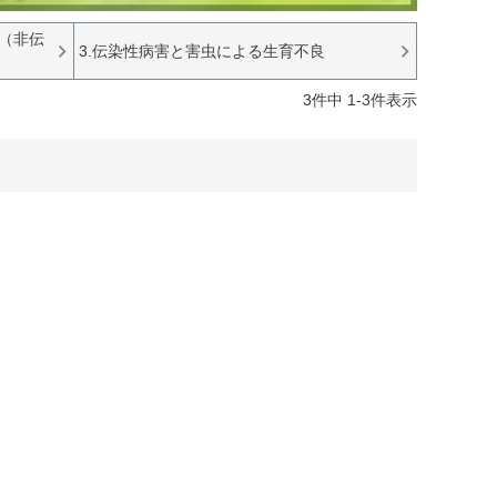
因（非伝
3.伝染性病害と害虫による生育不良
3
件中
1
-
3
件表示