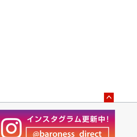
ペー
ジト
ップ
へ