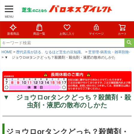
MENU
新着商品
商品一覧
お気に入り
マイページ
カート
HOME
歴代店長が語る、なるほど芝生の豆知識。
芝管理-病害虫・雑草防除-
▼ ジョウロorタンクどっち？殺菌剤・殺虫剤・液肥の散布のしかた
▼ ジョウロorタンクどっち？殺菌剤・殺
虫剤・液肥の散布のしかた
ジョウロorタンクどっち？殺菌剤・