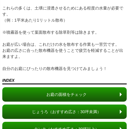
これらの多くは、土壌に浸透させるためにある程度の水量が必要で
す。
（例：1平米あたり1リットル散布）
※噴霧器を使って葉面散布する除草剤等は除きます。
お庭が広い場合は、これだけの水を散布する作業も一苦労です。
お庭の広さに合った散布機器を使うことで疲労を軽減することが出
来ますよ。
自分のお庭にぴったりの散布機器を見つけてみましょう！
INDEX
お庭の面積をチェック
じょうろ（おすすめ広さ：30坪未満）