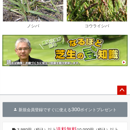
ノシバ
コウライシバ
ペー
ジト
300
新規会員登録ですぐに使える
ポイントプレゼント
ップ
へ
送料無料
3,980円（税込）以上
10,000円（税込）以上