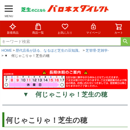
MENU
新着商品
商品一覧
お気に入り
マイページ
カート
HOME
歴代店長が語る、なるほど芝生の豆知識。
芝管理-芝雑学-
▼ 何じゃこりゃ！芝生の穂
▼ 何じゃこりゃ！芝生の穂
何じゃこりゃ！芝生の穂