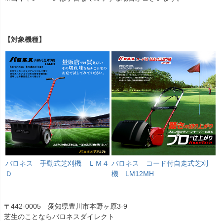
【対象機種】
バロネス 手動式芝刈機 ＬＭ４
バロネス コード付自走式芝刈
Ｄ
機 LM12MH
〒442-0005 愛知県豊川市本野ヶ原3-9
芝生のことならバロネスダイレクト