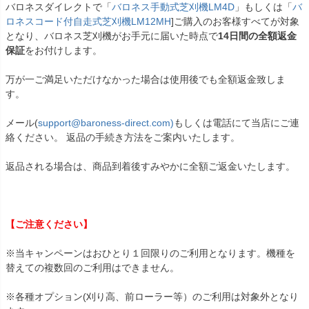
バロネスダイレクトで「
バロネス手動式芝刈機LM4D
」もしくは「
バ
ロネスコード付自走式芝刈機LM12MH
]ご購入のお客様すべてが対象
となり、バロネス芝刈機がお手元に届いた時点で
14日間の全額返金
保証
をお付けします。
万が一ご満足いただけなかった場合は使用後でも全額返金致しま
す。
メール(
support@baroness-direct.com)
もしくは電話にて当店にご連
絡ください。 返品の手続き方法をご案内いたします。
返品される場合は、商品到着後すみやかに全額ご返金いたします。
【ご注意ください】
※当キャンペーンはおひとり１回限りのご利用となります。機種を
替えての複数回のご利用はできません。
※各種オプション(刈り高、前ローラー等）のご利用は対象外となり