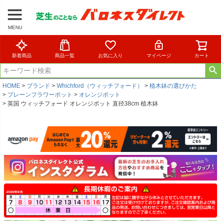
MENU
新着商品
商品一覧
お気に入り
マイページ
カート
HOME
ブランド
Whichford（ウィッチフォード）
植木鉢の選びかた
プレーンフラワーポット
オレンジポット
英国 ウィッチフォード オレンジポット 直径38cm 植木鉢