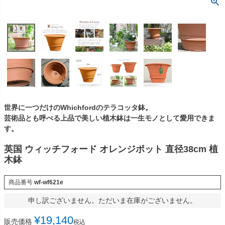
世界に一つだけのWhichfordのテラコッタ鉢。
芸術品とも呼べる上品で美しい植木鉢は一生モノとして愛用できま
す。
英国 ウィッチフォード オレンジポット 直径38cm 植
木鉢
商品番号
wf-wf621e
申し訳ございません。ただいま在庫がございません。
¥
19,140
販売価格
税込