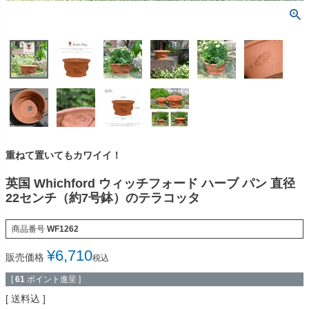
重ねて置いてもカワイイ！
英国 Whichford ウィッチフォード ハーブ パン 直径
22センチ（約7号鉢）のテラコッタ
商品番号
WF1262
¥
6,710
販売価格
税込
[
61
ポイント進呈 ]
送料込