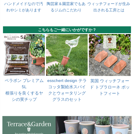
ハンドメイドなので汚
陶芸家＆園芸家でもあ
ウィッチフォードが生み
れやシミがあります
るジムのこだわり
出される工房とは
こちらもご一緒にいかがですか？
ベラボン プレミアム
esschert design テラ
英国 ウィッチフォー
5L
コッタ製給水スパイ
ド トブラローネ ポッ
根張りを良くするヤ
クとウォータリング
トフィート
シの実チップ
グラスのセット