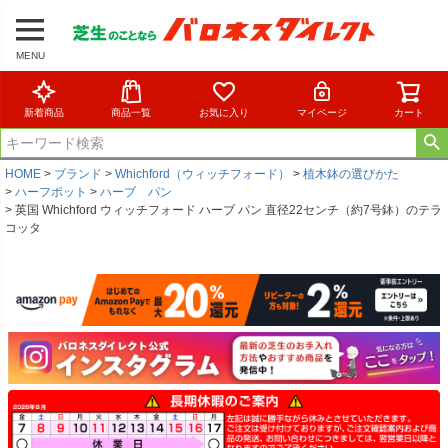
MENU
新着商品
商品一覧
お気に入り
マイページ
カート
HOME
ブランド
Whichford（ウィッチフォード）
植木鉢の選びかた
ハーフポット
ハーブ パン
英国 Whichford ウィッチフォード ハーブ パン 直径22センチ（約7号鉢）のテラ
コッタ