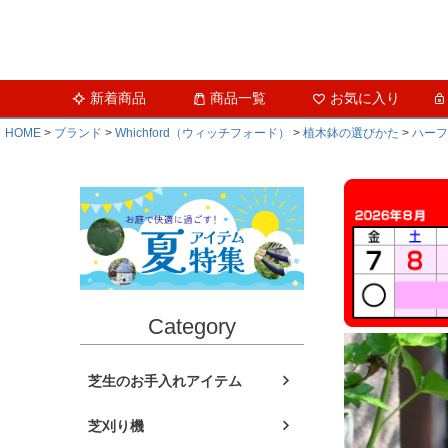
新着商品
商品一覧
お気に入り
HOME
ブランド
Whichford（ウィッチフォード）
植木鉢の選びかた
ハーフ
Category
芝生のお手入れアイテム
芝刈り機