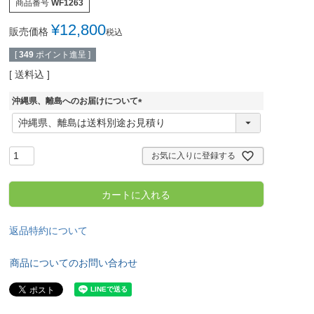
商品番号
WF1263
¥
12,800
販売価格
税込
[
349
ポイント進呈 ]
送料込
沖縄県、離島へのお届けについて
(
必
須
)
お気に入りに登録する
カートに入れる
返品特約について
商品についてのお問い合わせ