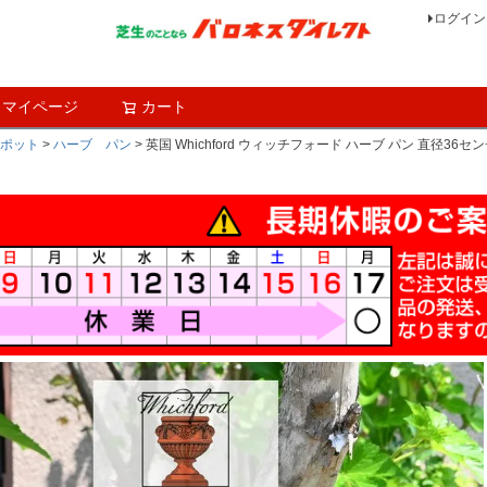
ログイン
マイページ
カート
検索
ポット
ハーブ パン
英国 Whichford ウィッチフォード ハーブ パン 直径3