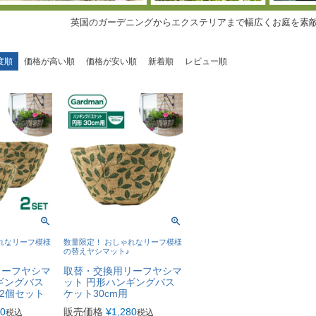
英国のガーデニングからエクステリアまで幅広くお庭を素
度順
価格が高い順
価格が安い順
新着順
レビュー順
れなリーフ模様
数量限定！ おしゃれなリーフ模様
の替えヤシマット♪
リーフヤシマ
取替・交換用リーフヤシマ
ギングバス
ット 円形ハンギングバス
 2個セット
ケット30cm用
80
販売価格
¥
1,280
税込
税込