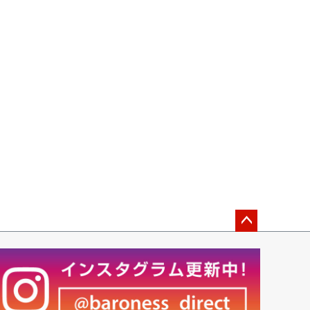
ペー
ジト
ップ
へ