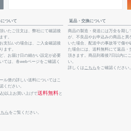
料について
返品・交換について
頂いたご注文は、弊社にて確認後
商品の製造・発送には万全を期し
ます。
が、不良品やお申込みの商品と異
お支払いの場合は、ご入金確認後
いた場合、配送中の事故等で傷や
ります。
た場合には、送料無料にて返品・
ど、お届け日の細かい設定が必要
頂きます。商品到着後7日以内に
いては、各webページをご確認く
い。
詳しくは
こちら
をご確認ください
ール便の詳しい送料についてはこ
認ください。
送料無料
(税込)以上お買い上げで
と
こちら
をご覧ください。