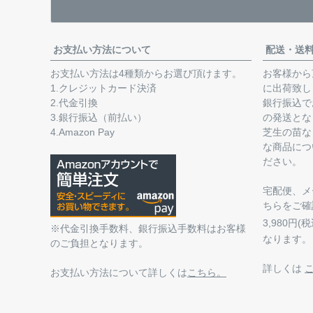
お支払い方法について
配送・送
お支払い方法は4種類からお選び頂けます。
お客様から
1.クレジットカード決済
に出荷致し
2.代金引換
銀行振込で
3.銀行振込（前払い）
の発送とな
4.Amazon Pay
芝生の苗な
な商品につ
ださい。
宅配便、メ
ちらをご確
3,980円
※代金引換手数料、銀行振込手数料はお客様
なります。
のご負担となります。
詳しくは
お支払い方法について詳しくは
こちら。