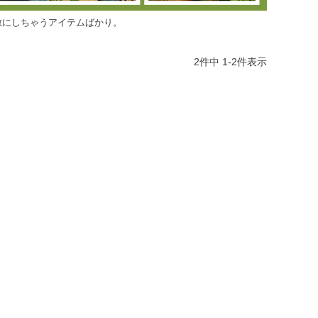
敵にしちゃうアイテムばかり。
2
件中
1
-
2
件表示