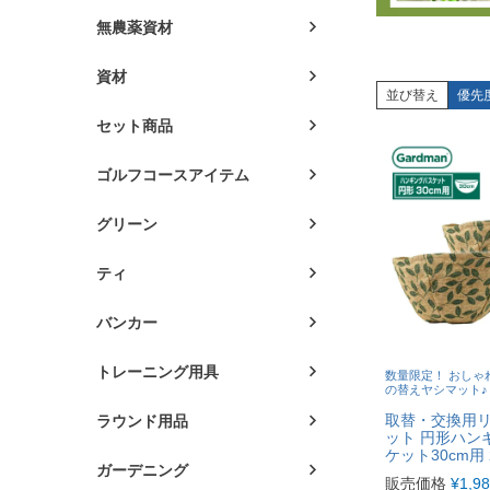
無農薬資材
資材
並び替え
優先
セット商品
ゴルフコースアイテム
グリーン
ティ
バンカー
トレーニング用具
数量限定！ おしゃ
の替えヤシマット♪
取替・交換用
ラウンド用品
ット 円形ハン
ケット30cm用
ガーデニング
販売価格
¥
1,9