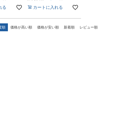
れる
カートに入れる
度順
価格が高い順
価格が安い順
新着順
レビュー順