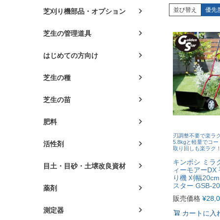
並び替え
優先
芝刈り機部品・オプション
芝生の管理道具
はじめての方向け
芝生の種
芝生の苗
肥料
刃調整不要で楽ラ
5.8kgと軽量でコ
活性剤
取り回しも楽ラク
キンボシ ミラ
目土・目砂・土壌改良資材
ィーモアーDX
り機 刈幅20c
スター GSB-20
薬剤
販売価格
¥
28,
測定器
カートに入