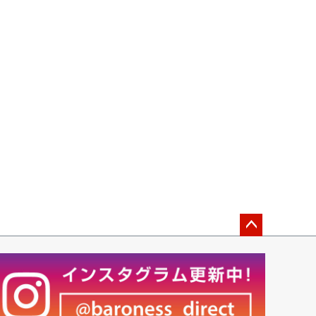
ペー
ジト
ップ
へ