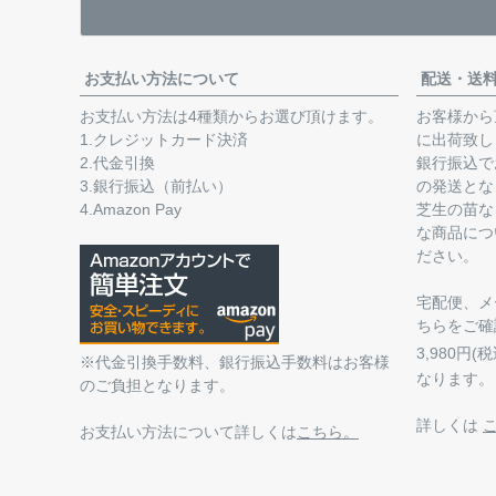
お支払い方法について
配送・送
お支払い方法は4種類からお選び頂けます。
お客様から
1.クレジットカード決済
に出荷致し
2.代金引換
銀行振込で
3.銀行振込（前払い）
の発送とな
4.Amazon Pay
芝生の苗な
な商品につ
ださい。
宅配便、メ
ちらをご確
3,980円
※代金引換手数料、銀行振込手数料はお客様
なります。
のご負担となります。
詳しくは
お支払い方法について詳しくは
こちら。