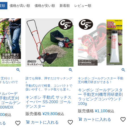
度順
価格が高い順
価格が安い順
新着順
レビュー順
ク芝刈り！
誰でも簡単、押すだけサッチング
キンボシ ゴールデンスター 手動
ードもないので
♪
芝刈機刃研ぎができる！
！
手動式なので軽量、コンパクトで
扱いやすく、サッチ取りも楽々。
キンボシ ゴールデンスタ
クルバーデ
ー 手動芝刈機専用研磨剤
キンボシ 手動式 サッチス
 手動式芝刈
ラッピングコンパウンド
イーパー SS-2000 ゴール
m ゴールデン
100g
デンスター
00MDX
販売価格
¥
1,100
税込
販売価格
¥
29,800
税込
000
税込
カートに入れる
カートに入れる
れる