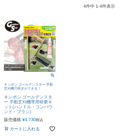
4
件中
1
-
4
件表示
キンボシ ゴールデンスター 手動
芝刈機刃研ぎができる！
キンボシ ゴールデンスタ
ー 手動芝刈機専用研磨キ
ット(ハンドル・コンパウ
ンド・ブラシ)
販売価格
¥
4,730
税込
カートに入れる