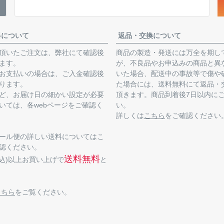
料について
返品・交換について
頂いたご注文は、弊社にて確認後
商品の製造・発送には万全を期し
ます。
が、不良品やお申込みの商品と異
お支払いの場合は、ご入金確認後
いた場合、配送中の事故等で傷や
ります。
た場合には、送料無料にて返品・
ど、お届け日の細かい設定が必要
頂きます。商品到着後7日以内に
いては、各webページをご確認く
い。
詳しくは
こちら
をご確認ください
ール便の詳しい送料についてはこ
認ください。
送料無料
(税込)以上お買い上げで
と
こちら
をご覧ください。