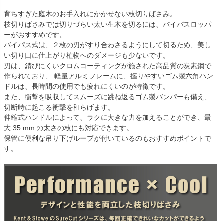
育ちすぎた庭木のお手入れにかかせない枝切りばさみ。
枝切りばさみでは切りづらい太い生木を切るには、バイパスロッパ
ーがおすすめです。
バイパス式は、２枚の刃がすり合わさるようにして切るため、美し
い切り口に仕上がり植物へのダメージも少ないです。
刃は、錆びにくいクロムコーティングが施された高品質の炭素鋼で
作られており、 軽量アルミフレームに、握りやすいゴム製六角ハン
ドルは、長時間の使用でも疲れにくいのが特徴です。
また、衝撃を吸収してスムーズに跳ね返るゴム製バンパーも備え、
切断時に起こる衝撃を和らげます。
伸縮式ハンドルによって、ラクに大きな力を加えることができ、最
大 35 mm の太さの枝にも対応できます。
保管に便利な吊り下げループが付いているのもおすすめポイントで
す。