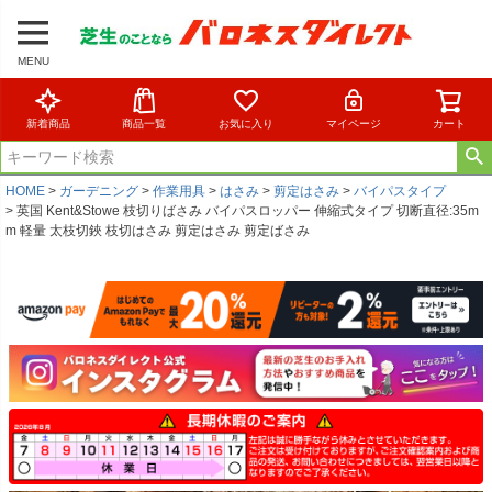
MENU
新着商品
商品一覧
お気に入り
マイページ
カート
HOME
ガーデニング
作業用具
はさみ
剪定はさみ
バイパスタイプ
英国 Kent&Stowe 枝切りばさみ バイパスロッパー 伸縮式タイプ 切断直径:35m
m 軽量 太枝切鋏 枝切はさみ 剪定はさみ 剪定ばさみ