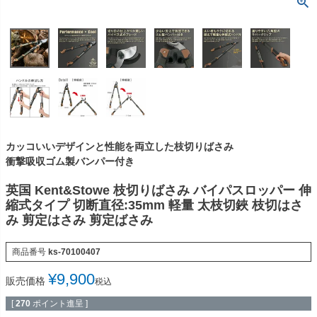
カッコいいデザインと性能を両立した枝切りばさみ
衝撃吸収ゴム製バンパー付き
英国 Kent&Stowe 枝切りばさみ バイパスロッパー 伸
縮式タイプ 切断直径:35mm 軽量 太枝切鋏 枝切はさ
み 剪定はさみ 剪定ばさみ
商品番号
ks-70100407
¥
9,900
販売価格
税込
[
270
ポイント進呈 ]