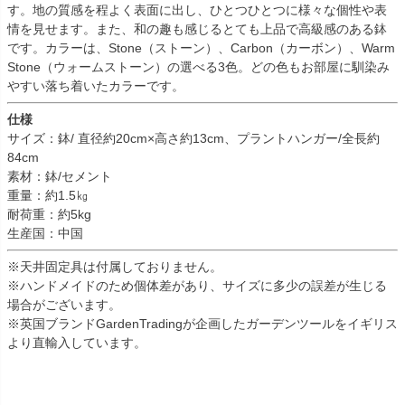
す。地の質感を程よく表面に出し、ひとつひとつに様々な個性や表
情を見せます。また、和の趣も感じるとても上品で高級感のある鉢
です。カラーは、Stone（ストーン）、Carbon（カーボン）、Warm
Stone（ウォームストーン）の選べる3色。どの色もお部屋に馴染み
やすい落ち着いたカラーです。
仕様
サイズ：鉢/ 直径約20cm×高さ約13cm、プラントハンガー/全長約
84cm
素材：鉢/セメント
重量：約1.5㎏
耐荷重：約5kg
生産国：中国
※天井固定具は付属しておりません。
※ハンドメイドのため個体差があり、サイズに多少の誤差が生じる
場合がございます。
※英国ブランドGardenTradingが企画したガーデンツールをイギリス
より直輸入しています。