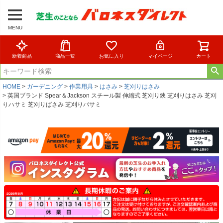
MENU
新着商品
商品一覧
お気に入り
マイページ
カート
HOME
ガーデニング
作業用具
はさみ
芝刈りはさみ
英国ブランド Spear＆Jackson スチール製 伸縮式 芝刈り鋏 芝刈りはさみ 芝刈
りハサミ 芝刈りばさみ 芝刈りバサミ