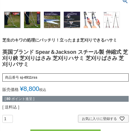
芝生のキワの処理にバッチリ！立ったまま芝刈りできるハサミ
英国ブランド Spear＆Jackson スチール製 伸縮式 芝
刈り鋏 芝刈りはさみ 芝刈りハサミ 芝刈りばさみ 芝
刈りバサミ
商品番号
sj-4911rss
¥
8,800
販売価格
税込
[
80
ポイント進呈 ]
送料込
お気に入りに登録する