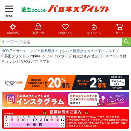
MENU
新着商品
商品一覧
お気に入り
マイページ
カート
HOME
ガーデニング
作業用具
はさみ
剪定はさみ
バイパスタイプ
英国ブランド Burgon&Ball バイパスタイプ 剪定はさみ 替え刃・スプリング付
き オレンジ MAX25mm ギフト