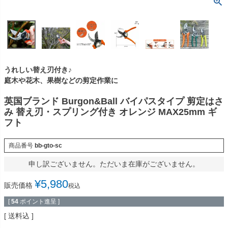
うれしい替え刃付き♪
庭木や花木、果樹などの剪定作業に
英国ブランド Burgon&Ball バイパスタイプ 剪定はさ
み 替え刃・スプリング付き オレンジ MAX25mm ギ
フト
商品番号
bb-gto-sc
申し訳ございません。ただいま在庫がございません。
¥
5,980
販売価格
税込
[
54
ポイント進呈 ]
送料込