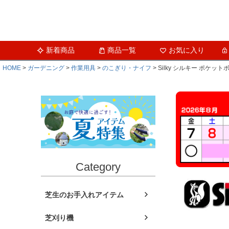
新着商品
商品一覧
お気に入り
HOME
ガーデニング
作業用具
のこぎり・ナイフ
Silky シルキー ポケッ
Category
芝生のお手入れアイテム
芝刈り機