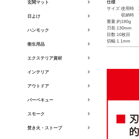
仕様
玄関マット
サイズ:使用時 2
収納時 70m
日よけ
重量:約180g
刃長:130mm
ハンモック
目数:10枚目
切幅:1.1mm
衛生用品
エクステリア資材
インテリア
アウトドア
バーベキュー
スモーク
焚き火・ストーブ