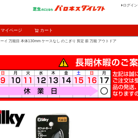
ログイン
マイページ
カート
検索
トボーイ 万能目 本体130mm ケースなし のこぎり 剪定 薪 万能 アウトドア