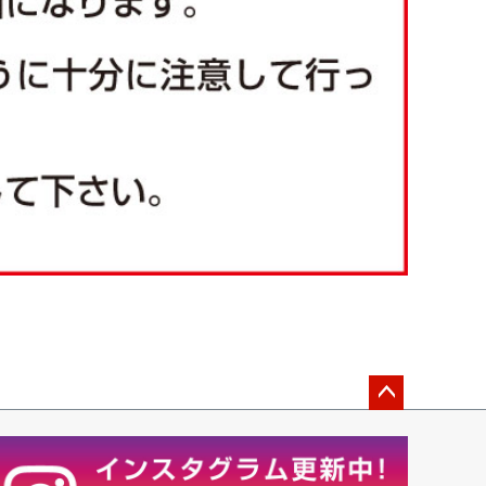
ペー
ジト
ップ