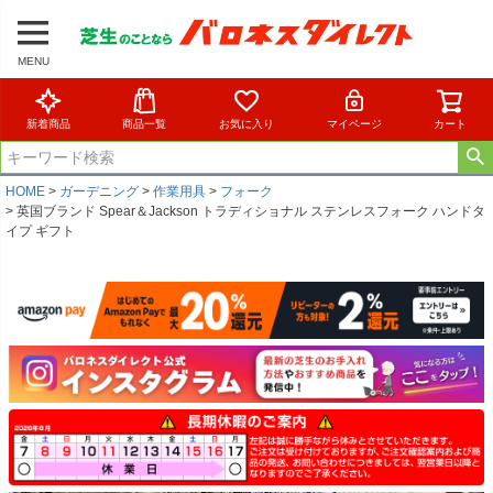
MENU
新着商品
商品一覧
お気に入り
マイページ
カート
HOME
ガーデニング
作業用具
フォーク
英国ブランド Spear＆Jackson トラディショナル ステンレスフォーク ハンドタ
イプ ギフト