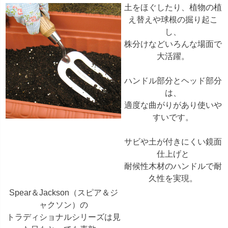
土をほぐしたり、植物の植
え替えや球根の掘り起こ
し、
株分けなどいろんな場面で
大活躍。
ハンドル部分とヘッド部分
は、
適度な曲がりがあり使いや
すいです。
サビや土が付きにくい鏡面
仕上げと
耐候性木材のハンドルで耐
久性を実現。
Spear＆Jackson（スピア＆ジ
ャクソン）の
トラディショナルシリーズは見