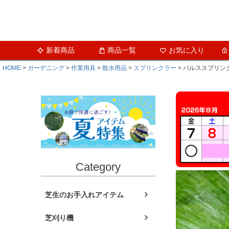
新着商品
商品一覧
お気に入り
HOME
ガーデニング
作業用具
散水用品
スプリンクラー
パルススプリンク
Category
芝生のお手入れアイテム
芝刈り機