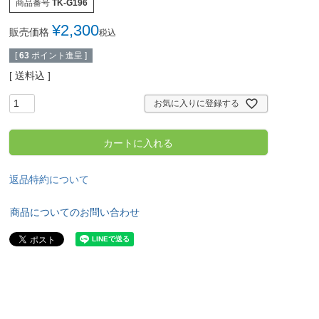
商品番号
TK-G196
¥
2,300
販売価格
税込
[
63
ポイント進呈 ]
送料込
お気に入りに登録する
カートに入れる
返品特約について
商品についてのお問い合わせ