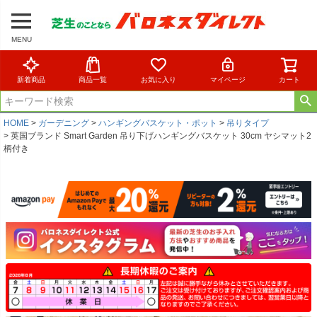
MENU
新着商品
商品一覧
お気に入り
マイページ
カート
HOME
ガーデニング
ハンギングバスケット・ポット
吊りタイプ
英国ブランド Smart Garden 吊り下げハンギングバスケット 30cm ヤシマット2
柄付き