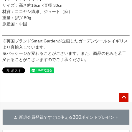
サイズ：高さ約16cm×直径 30cm
材質：ココヤシ繊維、ジュート（麻）
重量：(約)150g
原産国：中国
※英国ブランドSmart Gardenが企画したガーデンツールをイギリス
より直輸入しています。
※パッケージが変わることがございます。また、商品の色みも若干
変わることがございますのでご了承ください。
ペー
ジト
300
新規会員登録ですぐに使える
ポイントプレゼント
ップ
へ