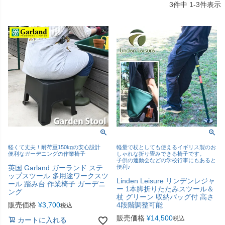
3
件中
1
-
3
件表示
軽くて丈夫！耐荷重150kgの安心設計
軽量で杖としても使えるイギリス製のお
便利なガーデニングの作業椅子
しゃれな折り畳みできる椅子です。
子供の運動会などの学校行事にもあると
英国 Garland ガーランド ステ
便利♪
ップスツール 多用途ワークスツ
Linden Leisure リンデンレジャ
ール 踏み台 作業椅子 ガーデニ
ー 1本脚折りたたみスツール＆
ング
杖 グリーン 収納バッグ付 高さ
販売価格
¥
3,700
4段階調整可能
税込
販売価格
¥
14,500
税込
カートに入れる