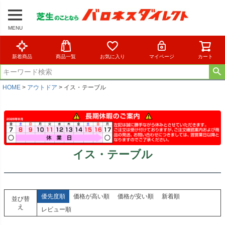
MENU
新着商品
商品一覧
お気に入り
マイページ
カート
HOME
アウトドア
イス・テーブル
イス・テーブル
優先度順
価格が高い順
価格が安い順
新着順
並び替
え
レビュー順