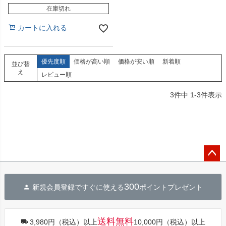
在庫切れ
カートに入れる
優先度順
価格が高い順
価格が安い順
新着順
並び替
え
レビュー順
3
件中
1
-
3
件表示
ペー
ジト
300
新規会員登録ですぐに使える
ポイントプレゼント
ップ
へ
送料無料
3,980円（税込）以上
10,000円（税込）以上