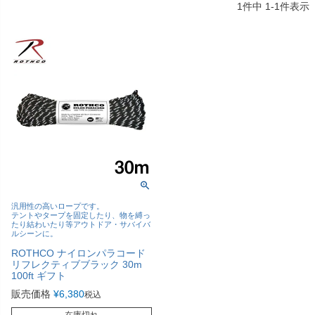
1
件中
1
-
1
件表示
汎用性の高いロープです。
テントやタープを固定したり、物を縛っ
たり結わいたり等アウトドア・サバイバ
ルシーンに。
ROTHCO ナイロンパラコード
リフレクティブブラック 30m
100ft ギフト
販売価格
¥
6,380
税込