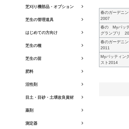
芝刈り機部品・オプション
春のガーデニ
2007
芝生の管理道具
春の Myパッ
はじめての方向け
グランプリ 20
春のガーデニ
芝生の種
2011
Myパッティン
芝生の苗
スト2014
肥料
活性剤
目土・目砂・土壌改良資材
薬剤
測定器