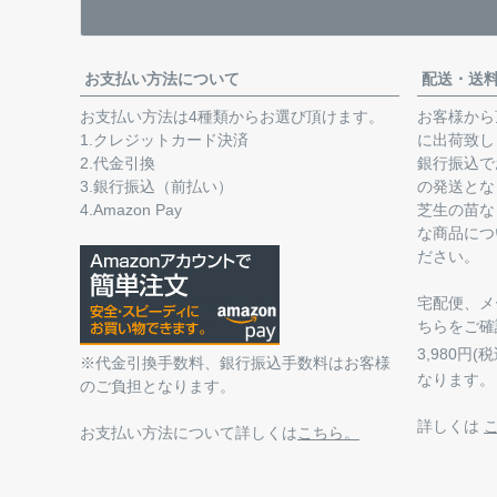
お支払い方法について
配送・送
お支払い方法は4種類からお選び頂けます。
お客様から
1.クレジットカード決済
に出荷致し
2.代金引換
銀行振込で
3.銀行振込（前払い）
の発送とな
4.Amazon Pay
芝生の苗な
な商品につ
ださい。
宅配便、メ
ちらをご確
3,980円
※代金引換手数料、銀行振込手数料はお客様
なります。
のご負担となります。
詳しくは
お支払い方法について詳しくは
こちら。