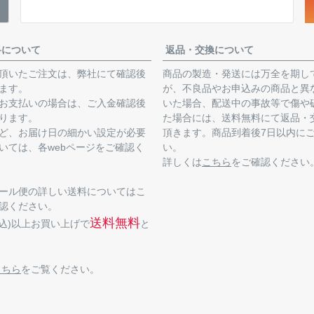
料について
返品・交換について
頂いたご注文は、弊社にて確認後
商品の製造・発送には万全を期し
ます。
が、不良品やお申込みの商品と異
お支払いの場合は、ご入金確認後
いた場合、配送中の事故等で傷や
ります。
た場合には、送料無料にて返品・
ど、お届け日の細かい設定が必要
頂きます。商品到着後7日以内に
いては、各webページをご確認く
い。
詳しくは
こちら
をご確認ください
ール便の詳しい送料についてはこ
認ください。
送料無料
(税込)以上お買い上げで
と
こちら
をご覧ください。