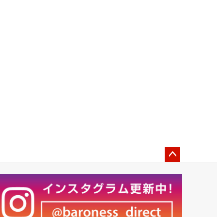
ペー
ジト
ップ
へ