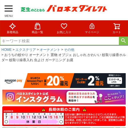
MENU
新着商品
商品一覧
お気に入り
マイページ
カート
HOME
エクステリア
オーナメント
その他
おうちの蚊やり オーナメント 置物 オブジェ おしゃれ かわいい 蚊取り線香ホル
ダー 蚊取り線香入れ 虫よけ ガーデニング お庭