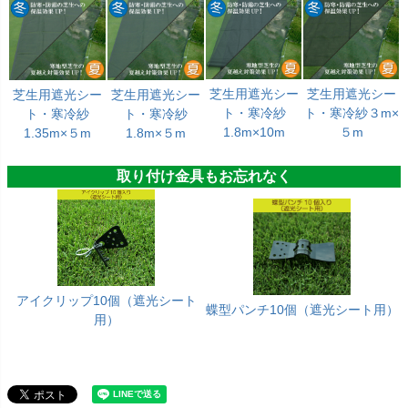
芝生用遮光シー
芝生用遮光シー
芝生用遮光シー
芝生用遮光シー
ト・寒冷紗
ト・寒冷紗３m×
ト・寒冷紗
ト・寒冷紗
1.8m×10m
５m
1.35m×５m
1.8m×５m
取り付け金具もお忘れなく
アイクリップ10個（遮光シート
蝶型パンチ10個（遮光シート用）
用）