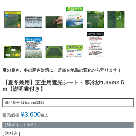
夏の暑さ、冬の寒さ対策に。芝生を地温の変化から守ります！
【夏冬兼用】芝生用遮光シート・寒冷紗1.35m×５
m【説明書付き】
商品番号
kt-kanrei1355
¥
3,600
販売価格
税込
[
33
ポイント進呈 ]
送料込