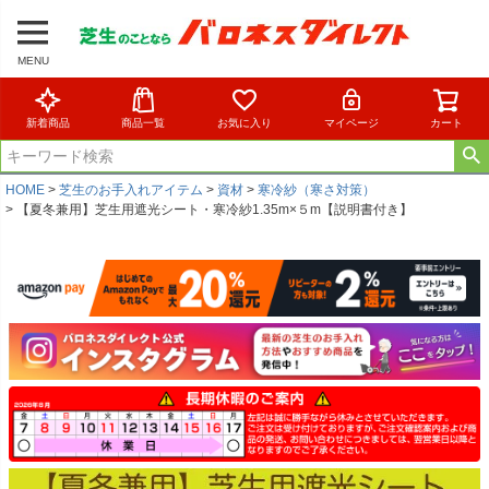
MENU
新着商品
商品一覧
お気に入り
マイページ
カート
HOME
芝生のお手入れアイテム
資材
寒冷紗（寒さ対策）
【夏冬兼用】芝生用遮光シート・寒冷紗1.35m×５m【説明書付き】