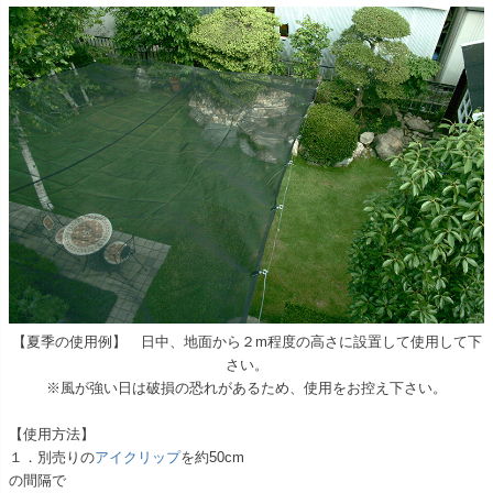
【夏季の使用例】 日中、地面から２m程度の高さに設置して使用して下
さい。
※風が強い日は破損の恐れがあるため、使用をお控え下さい。
【使用方法】
１．別売りの
アイクリップ
を約50cm
の間隔で