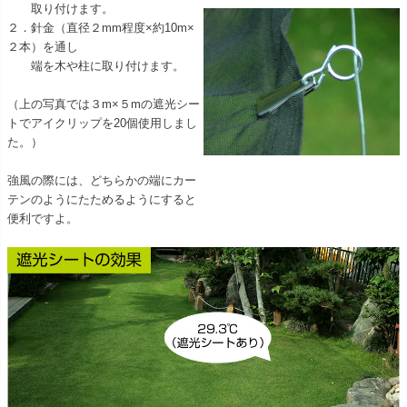
取り付けます。
２．針金（直径２mm程度×約10m×
２本）を通し
端を木や柱に取り付けます。
（上の写真では３m×５mの遮光シー
トでアイクリップを20個使用しまし
た。）
強風の際には、どちらかの端にカー
テンのようにたためるようにすると
便利ですよ。