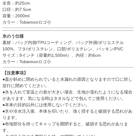
全長：約25cm
口径：約7.5cm
容量：2000ml
カラー：Tobiemonロゴ小
氷のう仕様
素材：バッグ内側/TPUコーティング、バッグ外側/ポリエステル
100%、フタ/ポリスチレン、口部/ポリエチレン、パッキン/PVC
サイズ：9インチ（容量約1,500ml）、内径：約6cm
カラー：Tobiemonロゴ小
【注意事項】
●蓋が斜めに閉められていると水漏れの原因となりますので口に対し
並行に閉めてください。
●氷を入れて室温との差が大きい場合、生地が濡れたようになる場合
があります。気になる時はタオルなどで包んでご使用ください。
●本来の目的以外には使用しないでください。
●氷や冷水注入後、本体を叩いたり、強く揺すると破損する恐れがあ
ります。
●布地部分を持ってキャップを開閉すると、破損する恐れがありま
す。