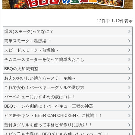
12
件中
1
-
12
件表示
燻製(スモーク)ってなに？
簡単スモーク～温燻編～
スピードスモーク～熱燻編～
チムニースターターを使って簡単火おこし
BBQの火加減調整
お肉のおいしい焼き方～ステーキ編～
これで安心！バーベキューグリルの選び方
バーベキューにおすすめの炭はコレ！
BBQシーンを劇的に！バーベキュー三種の神器
ビア缶チキン ～BEER CAN CHICKEN～ に挑戦！！
蓋付きグリルを使って本格ピザ作りに挑戦！！
チビッ子も大喜び！BBQグリルを使ったハンバーガー！