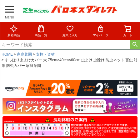
MENU
新着商品
商品一覧
お気に入り
マイページ
カート
HOME
家庭菜園
支柱・資材
すっぽり虫よけカバー 大 75cm×40cm×60cm 虫よけ 虫除け 防虫ネット 害虫 対
策 防虫カバー 家庭菜園