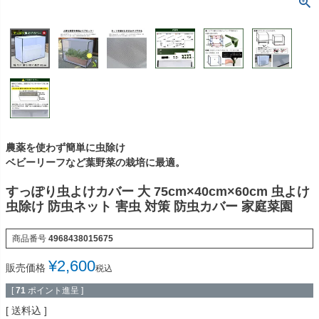
農薬を使わず簡単に虫除け
ベビーリーフなど葉野菜の栽培に最適。
すっぽり虫よけカバー 大 75cm×40cm×60cm 虫よけ
虫除け 防虫ネット 害虫 対策 防虫カバー 家庭菜園
商品番号
4968438015675
¥
2,600
販売価格
税込
[
71
ポイント進呈 ]
送料込