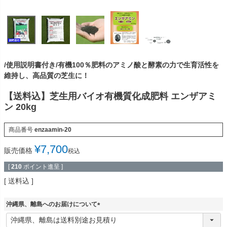
/使用説明書付き/有機100％肥料のアミノ酸と酵素の力で生育活性を
維持し、高品質の芝生に！
【送料込】芝生用バイオ有機質化成肥料 エンザアミ
ン 20kg
商品番号
enzaamin-20
¥
7,700
販売価格
税込
[
210
ポイント進呈 ]
送料込
沖縄県、離島へのお届けについて
(
必