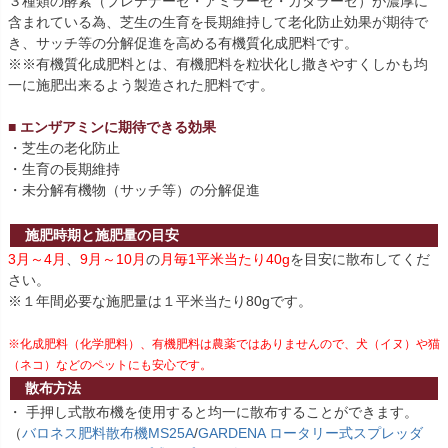
３種類の酵素（プレテナーゼ・アミラーゼ・カタラーゼ）が濃厚に
含まれている為、芝生の生育を長期維持して老化防止効果が期待で
き、サッチ等の分解促進を高める有機質化成肥料です。
※※有機質化成肥料とは、有機肥料を粒状化し撒きやすくしかも均
一に施肥出来るよう製造された肥料です。
■ エンザアミンに期待できる効果
・芝生の老化防止
・生育の長期維持
・未分解有機物（サッチ等）の分解促進
施肥時期と施肥量の目安
3月～4月
、
9月～10月
の
月毎1平米当たり40g
を目安に散布してくだ
さい。
※１年間必要な施肥量は１平米当たり80gです。
※化成肥料（化学肥料）、有機肥料は農薬ではありませんので、犬（イヌ）や猫
（ネコ）などのペットにも安心です。
散布方法
・ 手押し式散布機を使用すると均一に散布することができます。
（
バロネス肥料散布機MS25A
/
GARDENA ロータリー式スプレッダ