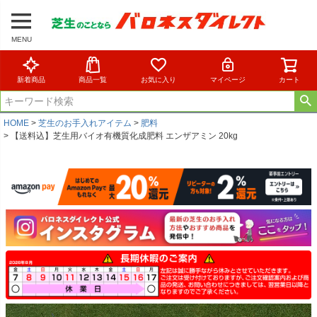
MENU
新着商品
商品一覧
お気に入り
マイページ
カート
HOME
芝生のお手入れアイテム
肥料
【送料込】芝生用バイオ有機質化成肥料 エンザアミン 20kg