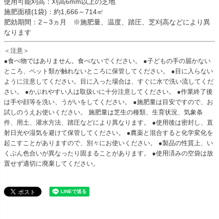
使用可能刈高：刈高6mm以上の芝地
施肥面積(1袋)：約1,666～714㎡
肥効期間：2～3ヵ月 ※施肥量、温度、踏圧、芝刈高などにより異
なります
＜注意＞
●食べ物ではありません。食べないでください。 ●子どもの手の届かない
ところ、ペット類が触れないところに保管してください。 ●目に入らない
ように注意してください。目に入った場合は、すぐに水で洗い流してくだ
さい。 ●かぶれやすい人は取扱いに十分注意してください。 ●作業終了後
は手や顔等を洗い、うがいをしてください。 ●施肥量は目安ですので、お
試しのうえお使いください。 施肥量は芝生の種類、生育状況、気象条
件、用土、灌水方法、踏圧などにより異なります。 ●使用後は密封し、直
射日光や湿気を避けて保管してください。 ●農薬と混合すると化学変化を
起こすことがありますので、別々にお使いください。 ●製品の性質上、い
くぶん色合いが異なったり固まることがあります。 ●使用済みの空袋は放
置せず適切に廃棄してください。