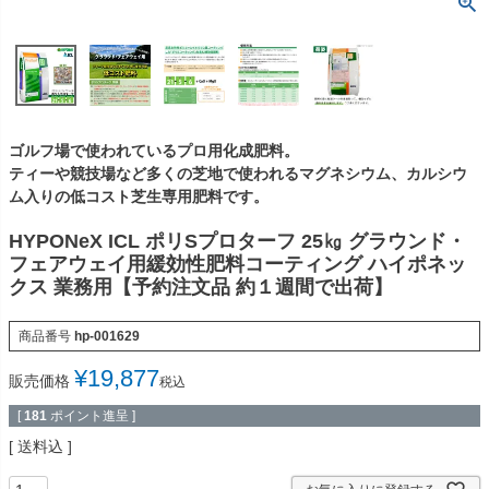
ゴルフ場で使われているプロ用化成肥料。
ティーや競技場など多くの芝地で使われるマグネシウム、カルシウ
ム入りの低コスト芝生専用肥料です。
HYPONeX ICL ポリSプロターフ 25㎏ グラウンド・
フェアウェイ用緩効性肥料コーティング ハイポネッ
クス 業務用【予約注文品 約１週間で出荷】
商品番号
hp-001629
¥
19,877
販売価格
税込
[
181
ポイント進呈 ]
送料込