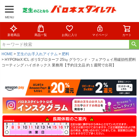
MENU
新着商品
商品一覧
お気に入り
マイページ
カート
HOME
芝生のお手入れアイテム
肥料
HYPONeX ICL ポリSプロターフ 25㎏ グラウンド・フェアウェイ用緩効性肥料
コーティング ハイポネックス 業務用【予約注文品 約１週間で出荷】