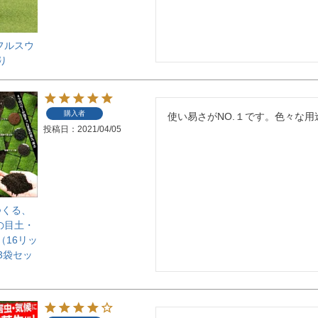
フルスウ
り
購入者
使い易さがNO.１です。色々な
投稿日
2021/04/05
つくる、
の目土・
（16リッ
3袋セッ