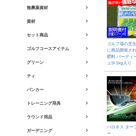
無農薬資材
資材
セット商品
ゴルフ場の芝
ゴルフコースアイテム
に商品開発さ
肥料 バーディ
グリーン
ュSi 1kg入り
ティ
バンカー
トレーニング用具
ラウンド用品
バロネス ター
ガーデニング
ー