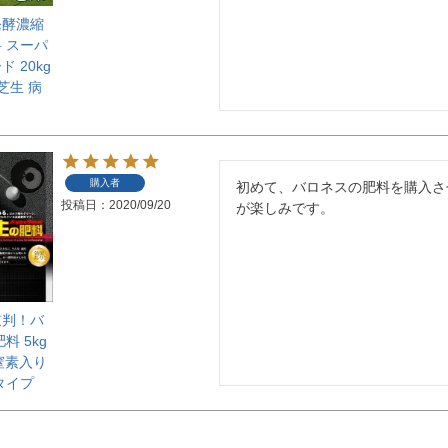
発酵濃縮
 スーパ
 20kg
芝生 病
購入者
初めて、バロネスの肥料を購入さ
投稿日
2020/09/20
が楽しみです。
鼓判！バ
料 5kg
窒素入り
タイプ