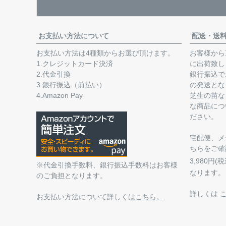
お支払い方法について
配送・送
お支払い方法は4種類からお選び頂けます。
お客様から
1.クレジットカード決済
に出荷致し
2.代金引換
銀行振込で
3.銀行振込（前払い）
の発送とな
4.Amazon Pay
芝生の苗な
な商品につ
ださい。
宅配便、メ
ちらをご確
3,980円
※代金引換手数料、銀行振込手数料はお客様
なります。
のご負担となります。
詳しくは
お支払い方法について詳しくは
こちら。