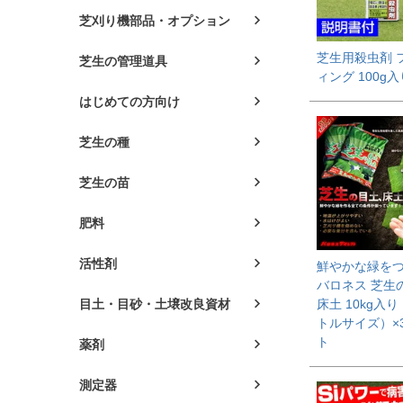
芝刈り機部品・オプション
芝生用殺虫剤 
芝生の管理道具
ィング 100g入
はじめての方向け
芝生の種
芝生の苗
肥料
活性剤
鮮やかな緑を
バロネス 芝生
目土・目砂・土壌改良資材
床土 10kg入り
トルサイズ）×
ト
薬剤
測定器