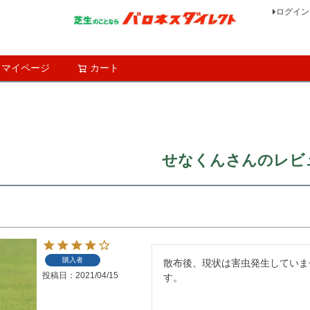
ログイン
マイページ
カート
検索
せなくんさんのレビ
購入者
散布後、現状は害虫発生していま
投稿日
2021/04/15
す。