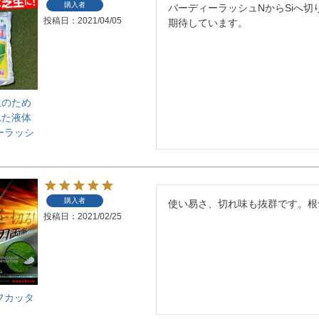
購入者
バーディーラッシュNからSiへ切り
投稿日
2021/04/05
期待しています。
生のため
れた液体
ーラッシ
購入者
使い易さ、切れ味も抜群です。根
投稿日
2021/02/25
フカッタ