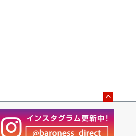
ペー
ジト
ップ
へ