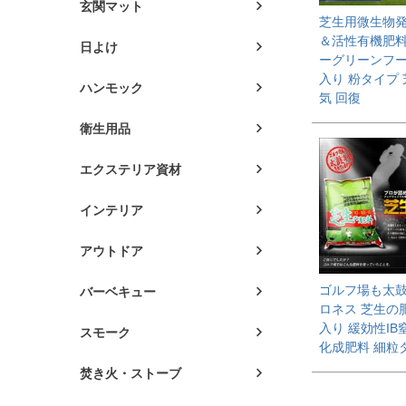
玄関マット
芝生用微生物
＆活性有機肥料
日よけ
ーグリーンフード
入り 粉タイプ 
ハンモック
気 回復
衛生用品
エクステリア資材
インテリア
アウトドア
ゴルフ場も太
バーベキュー
ロネス 芝生の肥
入り 緩効性IB
スモーク
化成肥料 細粒
焚き火・ストーブ