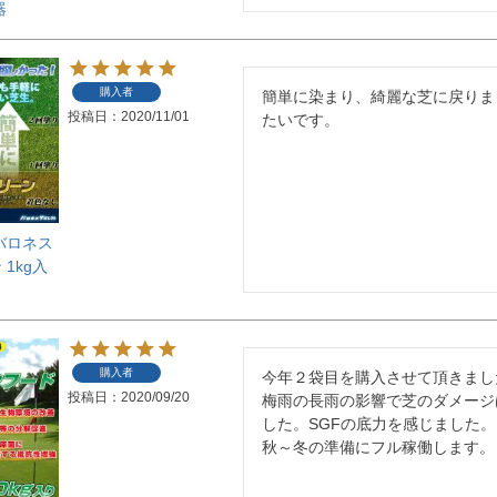
器
購入者
簡単に染まり、綺麗な芝に戻りま
投稿日
2020/11/01
たいです。
バロネス
1kg入
購入者
今年２袋目を購入させて頂きました
投稿日
2020/09/20
梅雨の長雨の影響で芝のダメージ
した。SGFの底力を感じました。

秋～冬の準備にフル稼働します。