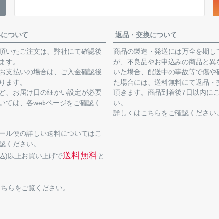
料について
返品・交換について
頂いたご注文は、弊社にて確認後
商品の製造・発送には万全を期し
ます。
が、不良品やお申込みの商品と異
お支払いの場合は、ご入金確認後
いた場合、配送中の事故等で傷や
ります。
た場合には、送料無料にて返品・
ど、お届け日の細かい設定が必要
頂きます。商品到着後7日以内に
いては、各webページをご確認く
い。
詳しくは
こちら
をご確認ください
ール便の詳しい送料についてはこ
認ください。
送料無料
(税込)以上お買い上げで
と
こちら
をご覧ください。