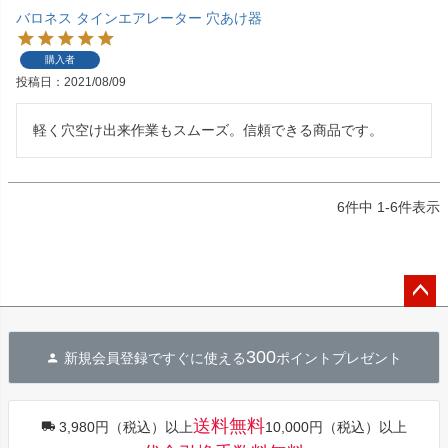
バロネス タインエアレーター 穴あけ器
購入者
投稿日
2021/08/09
軽く穴空け出来作業もスムーズ。信頼できる商品です。
6
件中
1
-
6
件表示
ペー
ジト
300
新規会員登録ですぐに使える
ポイントプレゼント
ップ
へ
送料無料
3,980円（税込）以上
10,000円（税込）以上