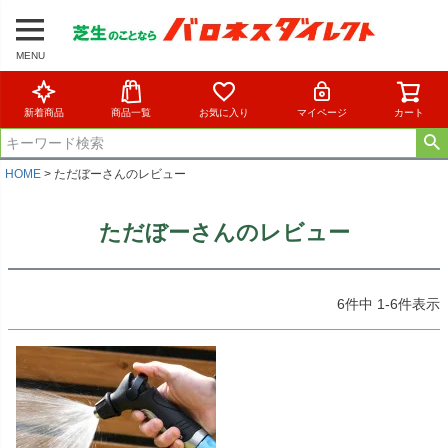
MENU
新着商品
商品一覧
お気に入り
マイページ
カート
HOME
ただぼーさんのレビュー
ただぼーさんのレビュー
6
件中
1
-
6
件表示