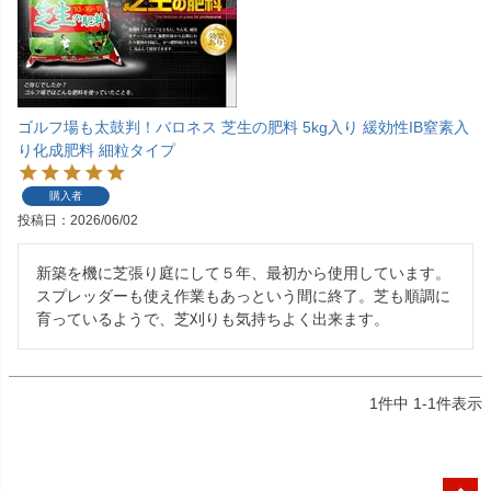
ゴルフ場も太鼓判！バロネス 芝生の肥料 5kg入り 緩効性IB窒素入
り化成肥料 細粒タイプ
購入者
投稿日
2026/06/02
新築を機に芝張り庭にして５年、最初から使用しています。
スプレッダーも使え作業もあっという間に終了。芝も順調に
育っているようで、芝刈りも気持ちよく出来ます。
1
件中
1
-
1
件表示