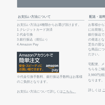
お支払い方法について
配送・送
お支払い方法は4種類からお選び頂けます。
お客様から
1.クレジットカード決済
に出荷致し
2.代金引換
銀行振込で
3.銀行振込（前払い）
の発送とな
4.Amazon Pay
芝生の苗な
な商品につ
ださい。
宅配便、メ
ちらをご確
3,980円
※代金引換手数料、銀行振込手数料はお客様
なります。
のご負担となります。
詳しくは
お支払い方法について詳しくは
こちら。