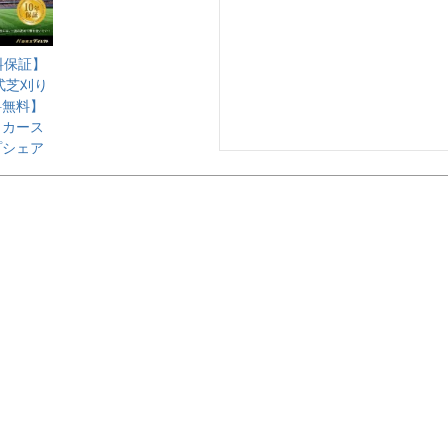
料保証】
式芝刈り
料無料】
ッカース
プシェア