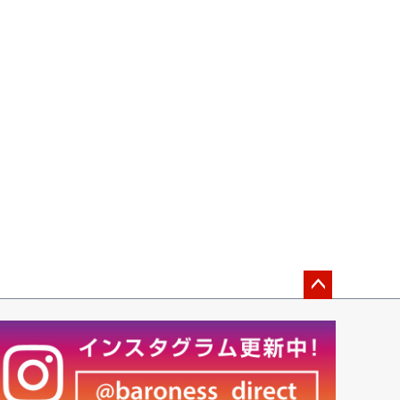
ペー
ジト
ップ
へ