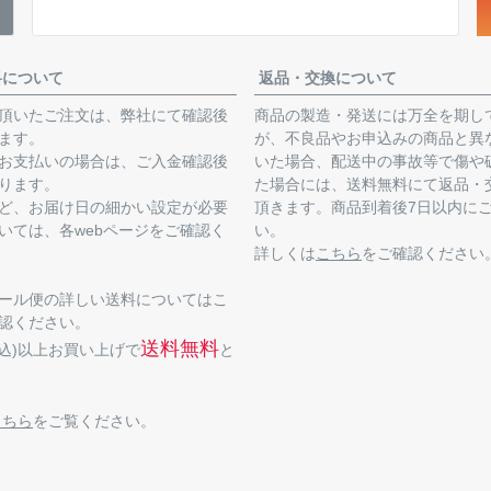
料について
返品・交換について
頂いたご注文は、弊社にて確認後
商品の製造・発送には万全を期し
ます。
が、不良品やお申込みの商品と異
お支払いの場合は、ご入金確認後
いた場合、配送中の事故等で傷や
ります。
た場合には、送料無料にて返品・
ど、お届け日の細かい設定が必要
頂きます。商品到着後7日以内に
いては、各webページをご確認く
い。
詳しくは
こちら
をご確認ください
ール便の詳しい送料についてはこ
認ください。
送料無料
(税込)以上お買い上げで
と
こちら
をご覧ください。