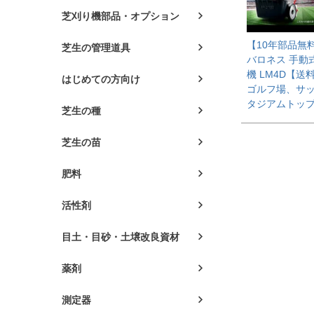
芝刈り機部品・オプション
【10年部品無
芝生の管理道具
バロネス 手動
機 LM4D【送
はじめての方向け
ゴルフ場、サ
タジアムトッ
芝生の種
芝生の苗
肥料
活性剤
目土・目砂・土壌改良資材
薬剤
測定器