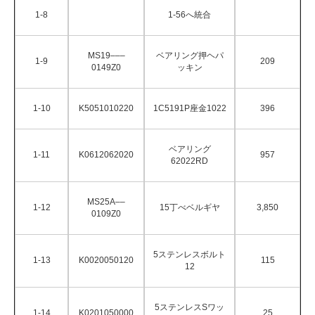
1-8
1-56へ統合
MS19–––
ベアリング押ヘパ
1-9
209
0149Z0
ッキン
1-10
K5051010220
1C5191P座金1022
396
ベアリング
1-11
K0612062020
957
62022RD
MS25A––
1-12
15丁べベルギヤ
3,850
0109Z0
5ステンレスボルト
1-13
K0020050120
115
12
5ステンレスSワッ
1-14
K0201050000
25