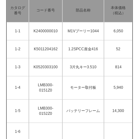
カタログ
本体価格
コード番号
部品名称
番号
（税込）
1-1
K2400000010
M1Vプーリー1044
6,050
1-2
K5011204162
1.2SPCC座金416
52
1-3
K0520303100
3片丸キー3.510
814
LMB300-
1-4
モーター取付板
5,940
0151Z0
LMB300-
1-5
バッテリーフレーム
14,300
0152Z0
1-6