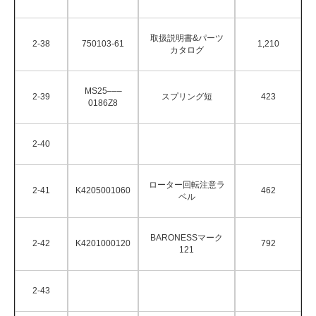
取扱説明書&パーツ
2-38
750103-61
1,210
カタログ
MS25–––
2-39
スプリング短
423
0186Z8
2-40
ローター回転注意ラ
2-41
K4205001060
462
ベル
BARONESSマーク
2-42
K4201000120
792
121
2-43