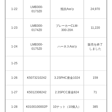
LMB300-
1-22
抵抗Ass’y
24,970
0173Z0
LMB300-
ブレーカーCLM-
1-23
11,220
0174Z0
300-20A
LMB300-
販売を終了
1-24
ハーネスAss’y
0175Z0
しました
1-25
1-26
K5073210242
3.2SPHC座金1024
159
1-27
K5012308242
2.3SPCC座金824
71
1-28
K0100100002P
10ナット（10個入）
385