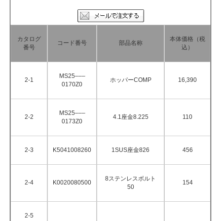
カタログ
本体価格（税
コード番号
部品名称
番号
込）
MS25–––
2-1
ホッパーCOMP
16,390
0170Z0
MS25–––
2-2
4.1座金8.225
110
0173Z0
2-3
K5041008260
1SUS座金826
456
8ステンレスボルト
2-4
K0020080500
154
50
2-5