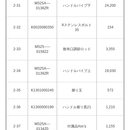
MS25A––
2-31
ハンドルパイプ下
24,200
0138ZR
8ステンレスボルト
2-32
K0020080350
154
35
MS25–––
2-33
散布口調節ロッド
3,355
0158Z2
MS25A––
2-34
ハンドルパイプ上
19,030
0139ZR
2-35
K1301000240
握り玉
572
2-36
K1300000190
ハンドル握リ黒21
1,210
MS25A––
2-37
付属品Ass’y
1,155
0134Z0