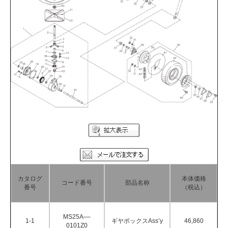
カタログ
本体価格
コード番号
部品名称
番号
（税込）
MS25A––
1-1
ギヤボックスAss’y
46,860
0101Z0