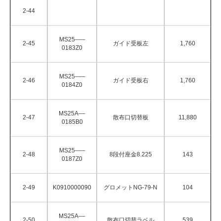
2-44
MS25–––
2-45
ガイド受板左
1,760
0183Z0
MS25–––
2-46
ガイド受板右
1,760
0184Z0
MS25A––
2-47
散布口切替板
11,880
0185B0
MS25–––
2-48
8段付座金8.225
143
0187Z0
2-49
K0910000090
グロメットNG-79-N
104
MS25A––
2-50
散布口切替ラベル
539