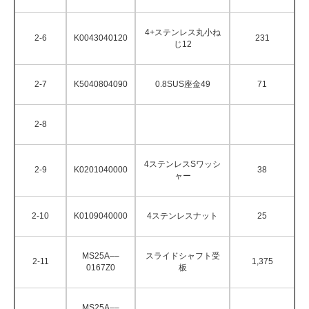
4+ステンレス丸小ね
2-6
K0043040120
231
じ12
2-7
K5040804090
0.8SUS座金49
71
2-8
4ステンレスSワッシ
2-9
K0201040000
38
ャー
2-10
K0109040000
4ステンレスナット
25
MS25A––
スライドシャフト受
2-11
1,375
0167Z0
板
MS25A––