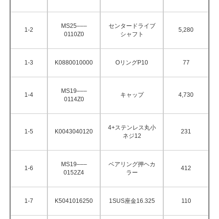
MS25–––
センタードライブ
1-2
5,280
0110Z0
シャフト
1-3
K0880010000
OリングP10
77
MS19–––
1-4
キャップ
4,730
0114Z0
4+ステンレス丸小
1-5
K0043040120
231
ネジ12
MS19–––
ベアリング押ヘカ
1-6
412
0152Z4
ラー
1-7
K5041016250
1SUS座金16.325
110