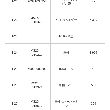
1-21
K0321035250
77
ピン25
MS25A––
1-22
51丁べベルギヤ
5,390
0103Z0
1-23
1-56へ統合
MS20–––
1-24
車軸
3,905
0102Z0
1-25
K0000080202
8ボルト20
45
MS20–––
1-26
車軸カバー
511
0123Z2
MS20–––
車軸カバーパッキ
1-27
269
0155Z0
ン