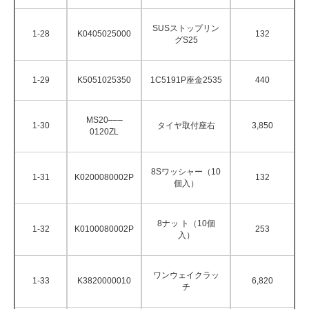
SUSストップリン
1-28
K0405025000
132
グS25
1-29
K5051025350
1C5191P座金2535
440
MS20–––
1-30
タイヤ取付座右
3,850
0120ZL
8Sワッシャー（10
1-31
K0200080002P
132
個入）
8ナッ ト（10個
1-32
K0100080002P
253
入）
ワンウェイクラッ
1-33
K3820000010
6,820
チ