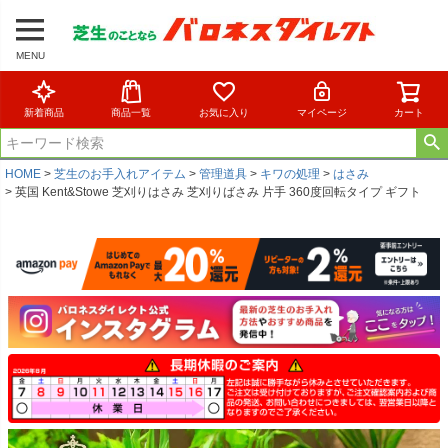
MENU
新着商品
商品一覧
お気に入り
マイページ
カート
HOME
芝生のお手入れアイテム
管理道具
キワの処理
はさみ
英国 Kent&Stowe 芝刈りはさみ 芝刈りばさみ 片手 360度回転タイプ ギフト