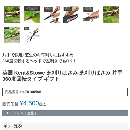
片手で快適♪芝生のキワ刈りにおすすめ
360度回転するヘッドで左利きでもOK！
英国 Kent&Stowe 芝刈りはさみ 芝刈りばさみ 片手
360度回転タイプ ギフト
商品番号
ks-70100508
¥
4,500
販売価格
税込
[
123
ポイント進呈 ]
ギフト対応