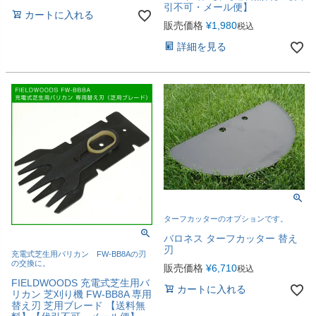
引不可・メール便】
カートに入れる
販売価格
¥
1,980
税込
詳細を見る
ターフカッターのオプションです。
バロネス ターフカッター 替え
刃
充電式芝生用バリカン FW-BB8Aの刃
の交換に。
販売価格
¥
6,710
税込
FIELDWOODS 充電式芝生用バ
カートに入れる
リカン 芝刈り機 FW-BB8A 専用
替え刃 芝用ブレード 【送料無