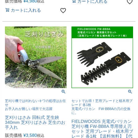
販売価格
¥
4,980
カートに入れる
税込
カートに入れる
芝刈り機では刈れないキワの処理はお任
セットでお得！芝用ブレードと植木用ブ
せ
レード 各1枚
お手入れが難しい場所で大活躍
充電式バリカン FW-BB8Aの刃の交換
に。
芝刈りはさみ 回転式 芝生鋏
FIELDWOODS 充電式バリカン
340mm 芝刈りばさみ 芝生のお
芝刈り機 FW-BB8A 専用替え刃
手入れ
セット 芝用ブレード・植木用ブ
販売価格
¥
3,580
税込
レード 各1枚 【送料無料】【代