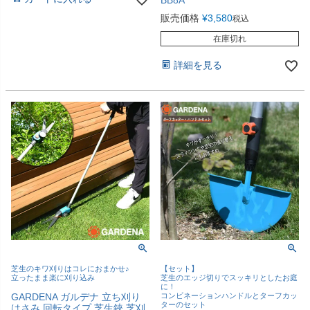
BB8A
販売価格
¥
3,580
税込
在庫切れ
詳細を見る
芝生のキワ刈りはコレにおまかせ♪
【セット】
立ったまま楽に刈り込み
芝生のエッジ切りでスッキリとしたお庭
に！
GARDENA ガルデナ 立ち刈り
コンビネーションハンドルとターフカッ
ターのセット
はさみ 回転タイプ 芝生鋏 芝刈