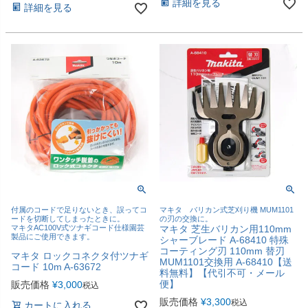
詳細を見る
詳細を見る
付属のコードで足りないとき、誤ってコ
マキタ バリカン式芝刈り機 MUM1101
ードを切断してしまったときに。
の刃の交換に。
マキタAC100V式ツナギコード仕様園芸
マキタ 芝生バリカン用110mm
製品にご使用できます。
シャーブレード A-68410 特殊
コーティング刃 110mm 替刃
マキタ ロックコネクタ付ツナギ
MUM1101交換用 A-68410【送
コード 10m A-63672
料無料】【代引不可・メール
便】
販売価格
¥
3,000
税込
販売価格
¥
3,300
税込
カートに入れる