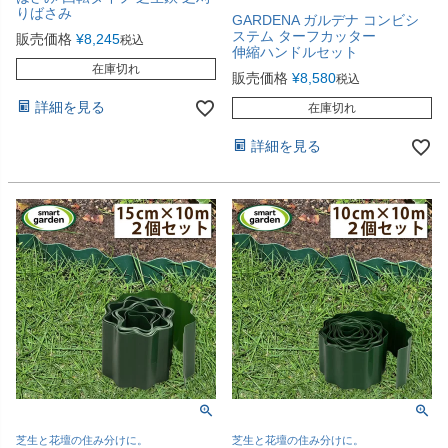
りばさみ
GARDENA ガルデナ コンビシ
ステム ターフカッター
販売価格
¥
8,245
税込
伸縮ハンドルセット
在庫切れ
販売価格
¥
8,580
税込
詳細を見る
在庫切れ
詳細を見る
芝生と花壇の住み分けに。
芝生と花壇の住み分けに。