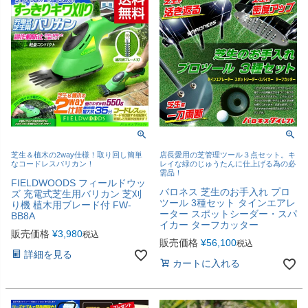
芝生＆植木の2way仕様！取り回し簡単
店長愛用の芝管理ツール３点セット。キ
なコードレスバリカン！
レイな緑のじゅうたんに仕上げる為の必
需品！
FIELDWOODS フィールドウッ
バロネス 芝生のお手入れ プロ
ズ 充電式芝生用バリカン 芝刈
ツール 3種セット タインエアレ
り機 植木用ブレード付 FW-
ーター スポットシーダー・スパ
BB8A
イカー ターフカッター
販売価格
¥
3,980
税込
販売価格
¥
56,100
税込
詳細を見る
カートに入れる