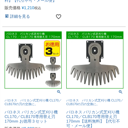
料】【代引不可・メール便】
販売価格
¥
1,210
税込
詳細を見る
バロネス バリカン式芝刈り機 CL170／
バロネス バリカン式芝刈り機 CL170／
CLB170の刃の交換に。
CLB170の刃の交換に。
バロネス バリカン式芝刈り機
バロネス バリカン式芝刈り機
CL170／CLB170専用替え刃
CL170／CLB170専用替え刃
170mm お徳用３セット
170mm【送料無料】【代引不
可・メール便】