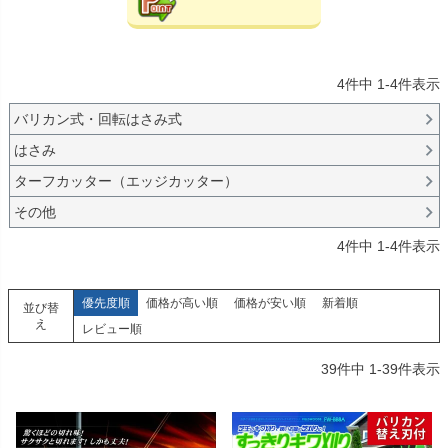
4
件中
1
-
4
件表示
バリカン式・回転はさみ式
はさみ
ターフカッター（エッジカッター）
その他
4
件中
1
-
4
件表示
優先度順
価格が高い順
価格が安い順
新着順
並び替
え
レビュー順
39
件中
1
-
39
件表示