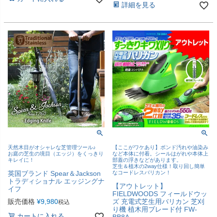
詳細を見る
天然木目がオシャレな芝管理ツール♪
【ここがワケあり】ボンド汚れや油染み
お庭の芝生の境目（エッジ）をくっきり
など本体に付着。シールはがれや本体上
キレイに！
部蓋の浮きなどがあります。
芝生＆植木の2way仕様！取り回し簡単
英国ブランド Spear＆Jackson
なコードレスバリカン！
トラディショナル エッジングナ
【アウトレット】
イフ
FIELDWOODS フィールドウッ
販売価格
¥
9,980
ズ 充電式芝生用バリカン 芝刈
税込
り機 植木用ブレード付 FW-
カートに入れる