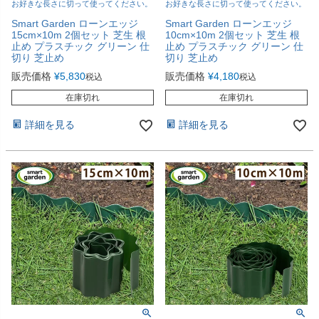
お好きな長さに切って使ってください。
お好きな長さに切って使ってください。
Smart Garden ローンエッジ
Smart Garden ローンエッジ
15cm×10m 2個セット 芝生 根
10cm×10m 2個セット 芝生 根
止め プラスチック グリーン 仕
止め プラスチック グリーン 仕
切り 芝止め
切り 芝止め
販売価格
¥
5,830
販売価格
¥
4,180
税込
税込
在庫切れ
在庫切れ
詳細を見る
詳細を見る