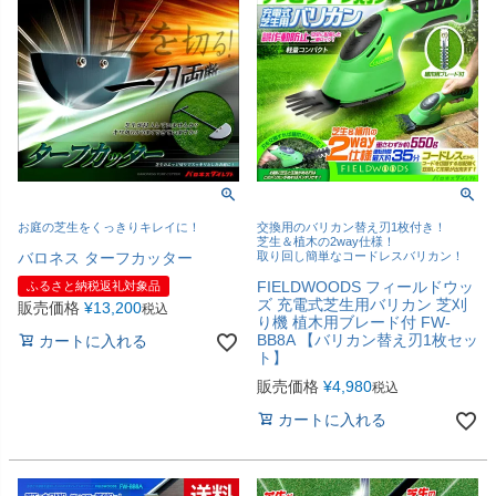
お庭の芝生をくっきりキレイに！
交換用のバリカン替え刃1枚付き！
芝生＆植木の2way仕様！
バロネス ターフカッター
取り回し簡単なコードレスバリカン！
FIELDWOODS フィールドウッ
ふるさと納税返礼対象品
ズ 充電式芝生用バリカン 芝刈
販売価格
¥
13,200
税込
り機 植木用ブレード付 FW-
BB8A 【バリカン替え刃1枚セッ
カートに入れる
ト】
販売価格
¥
4,980
税込
カートに入れる