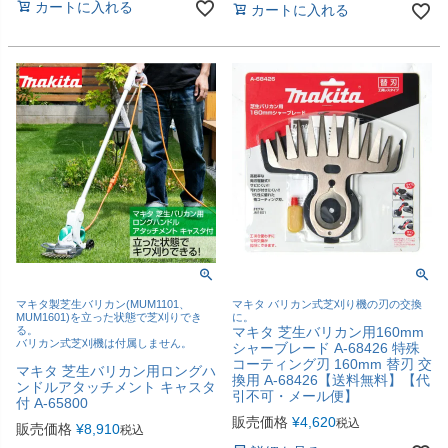
カートに入れる
カートに入れる
マキタ製芝生バリカン(MUM1101、
マキタ バリカン式芝刈り機の刃の交換
MUM1601)を立った状態で芝刈りでき
に。
る。
マキタ 芝生バリカン用160mm
バリカン式芝刈機は付属しません。
シャーブレード A-68426 特殊
コーティング刃 160mm 替刃 交
マキタ 芝生バリカン用ロングハ
換用 A-68426【送料無料】【代
ンドルアタッチメント キャスタ
引不可・メール便】
付 A-65800
販売価格
¥
4,620
税込
販売価格
¥
8,910
税込