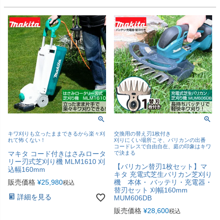
キワ刈りも立ったままできるから楽々刈
交換用の替え刃1枚付き
れて怖くない！
刈りにくい場所こそ、バリカンの出番
コードレスで自由自在、庭の印象はキワ
マキタ コード付きはさみロータ
で決まる
リー刃式芝刈り機 MLM1610 刈
【バリカン替刃1枚セット】マ
込幅160mm
キタ 充電式芝生バリカン芝刈り
販売価格
¥
25,980
機 本体・ バッテリ・充電器・
税込
替刃セット 刈幅160mm
詳細を見る
MUM606DB
販売価格
¥
28,600
税込