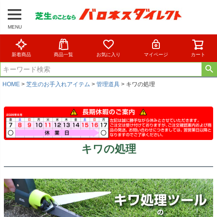
MENU
新着商品
商品一覧
お気に入り
マイページ
カート
HOME
芝生のお手入れアイテム
管理道具
キワの処理
キワの処理