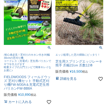
/初心者必見！芝刈りのキホン付き/刈幅
エッジ処理した芝の掃除にピッタリ！
30cmの芝刈り機
コードレス（充電式）芝生用バリカンで
芝生用スプリングエッジレーキ
キワを仕上げます
熊手 爪幅22cm 爪数12本
軽量タイプの入門コンビで簡単キレイな
お庭に♪
販売価格
¥
16,500
税込
FIELDWOODS フィールドウッ
詳細を見る
ズ 芝刈り機セット 手動式芝刈
り機FW-M30A＆充電式芝生用
バリカンFW-BB8A
販売価格
¥
10,890
税込
カートに入れる