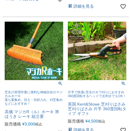
詳細を見る
芝生の管理作業に便利な伸縮自在のマジ
片手で快適♪芝生のキワ刈りにおすすめ
カルホーキ
360度回転するヘッドで左利きでもOK！
落ち葉集め、目土・目砂入れ、刈芝集め
などにおすすめ！
英国 Kent&Stowe 芝刈りはさみ
芝刈りばさみ 片手 360度回転タ
高儀 マジカR（ル）ホーキ 箒
イプ ギフト
ほうき レーキ 組立要
販売価格
¥
4,500
税込
販売価格
¥
3,000
税込
詳細を見る