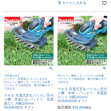
カートに入れる
【本体のみ】
刈りにくい場所こそ、バリカンの出番
バッテリ・充電器はついていません
コードレスで自由自在、庭の印象はキワ
刈りにくい場所こそ、バリカンの出番
で決まる
コードレスで自由自在、庭の印象はキワ
で決まる
マキタ 充電式芝生バリカン芝刈
り機 本体・ バッテリ・充電器
マキタ 充電式芝生バリカン芝刈
セット 刈幅160mm
り機 本体のみ バッテリ・充電
MUM606DB ギフト
器なし 刈幅160mm
MUM606DZ ギフト
販売価格
¥
25,850
税込