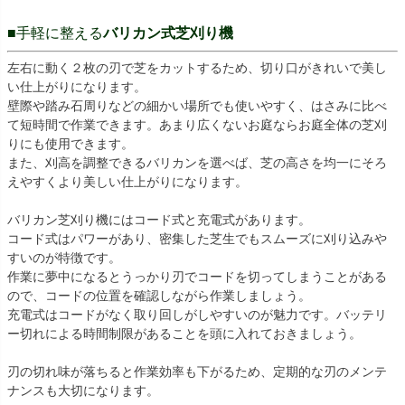
■手軽に整える
バリカン式芝刈り機
左右に動く２枚の刃で芝をカットするため、切り口がきれいで美し
い仕上がりになります。
壁際や踏み石周りなどの細かい場所でも使いやすく、はさみに比べ
て短時間で作業できます。あまり広くないお庭ならお庭全体の芝刈
りにも使用できます。
また、刈高を調整できるバリカンを選べば、芝の高さを均一にそろ
えやすくより美しい仕上がりになります。
バリカン芝刈り機にはコード式と充電式があります。
コード式はパワーがあり、密集した芝生でもスムーズに刈り込みや
すいのが特徴です。
作業に夢中になるとうっかり刃でコードを切ってしまうことがある
ので、コードの位置を確認しながら作業しましょう。
充電式はコードがなく取り回しがしやすいのが魅力です。バッテリ
ー切れによる時間制限があることを頭に入れておきましょう。
刃の切れ味が落ちると作業効率も下がるため、定期的な刃のメンテ
ナンスも大切になります。