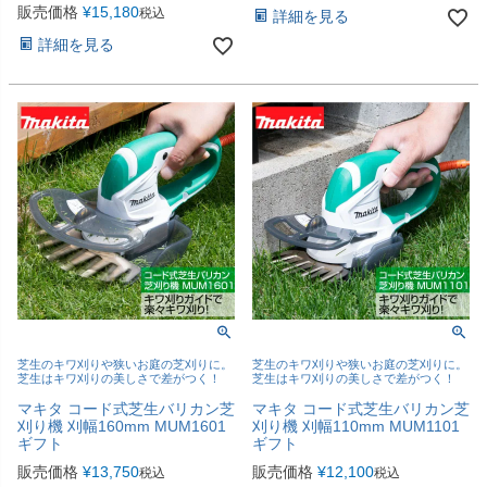
販売価格
¥
15,180
税込
詳細を見る
詳細を見る
芝生のキワ刈りや狭いお庭の芝刈りに。
芝生のキワ刈りや狭いお庭の芝刈りに。
芝生はキワ刈りの美しさで差がつく！
芝生はキワ刈りの美しさで差がつく！
マキタ コード式芝生バリカン芝
マキタ コード式芝生バリカン芝
刈り機 刈幅160mm MUM1601
刈り機 刈幅110mm MUM1101
ギフト
ギフト
販売価格
¥
13,750
販売価格
¥
12,100
税込
税込