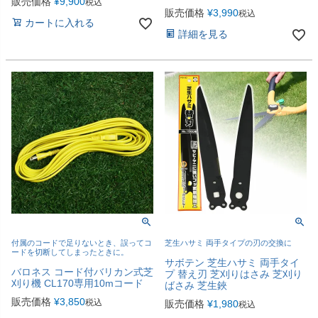
販売価格
¥
9,900
税込
販売価格
¥
3,990
税込
カートに入れる
詳細を見る
付属のコードで足りないとき、誤ってコ
芝生ハサミ 両手タイプの刃の交換に
ードを切断してしまったときに。
サボテン 芝生ハサミ 両手タイ
バロネス コード付バリカン式芝
プ 替え刃 芝刈りはさみ 芝刈り
刈り機 CL170専用10mコード
ばさみ 芝生鋏
販売価格
¥
3,850
税込
販売価格
¥
1,980
税込