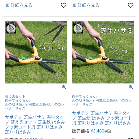
詳細を見る
詳細を見る
替え刃セット
両手でらくらく♪
両手でらくらく♪
刃の取り換えも可能な全長43cmのコン
刃の取り換えも可能な全長43cmのコン
パクトサイズ
パクトサイズ
サボテン 芝生ハサミ 両手タイ
サボテン 芝生ハサミ 両手タイ
プ 芝生鋏 はさみ フッ素コート
プ 替え刃セット 芝生鋏 はさみ
刃 芝刈りはさみ 芝刈りばさみ
フッ素コート刃 芝刈りはさみ
販売価格
¥
3,480
税込
芝刈りばさみ