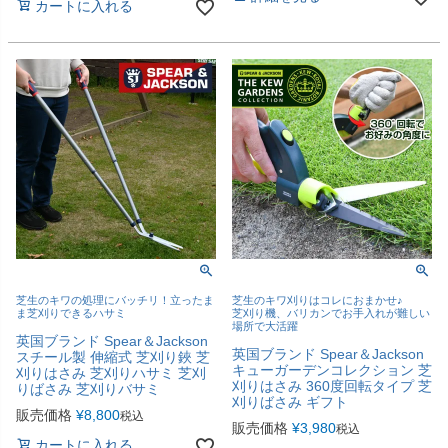
カートに入れる
芝生のキワの処理にバッチリ！立ったま
芝生のキワ刈りはコレにおまかせ♪
ま芝刈りできるハサミ
芝刈り機、バリカンでお手入れが難しい
場所で大活躍
英国ブランド Spear＆Jackson
英国ブランド Spear＆Jackson
スチール製 伸縮式 芝刈り鋏 芝
キューガーデンコレクション 芝
刈りはさみ 芝刈りハサミ 芝刈
刈りはさみ 360度回転タイプ 芝
りばさみ 芝刈りバサミ
刈りばさみ ギフト
販売価格
¥
8,800
税込
販売価格
¥
3,980
税込
カートに入れる