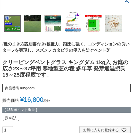
/種のまき方説明書付き/被覆力、踏圧に強く、コンディションの良い
ターフを実現し、スズメノカタビラの侵入を防ぐベント芝
クリーピングベントグラス キングダム 1kg入 お庭の
広さ23～37坪用 寒地型芝の種 多年草 発芽適温摂氏
15～25度程度です。
商品番号
kingdom
¥
16,800
販売価格
税込
[
458
ポイント進呈 ]
送料込
お気に入りに登録する