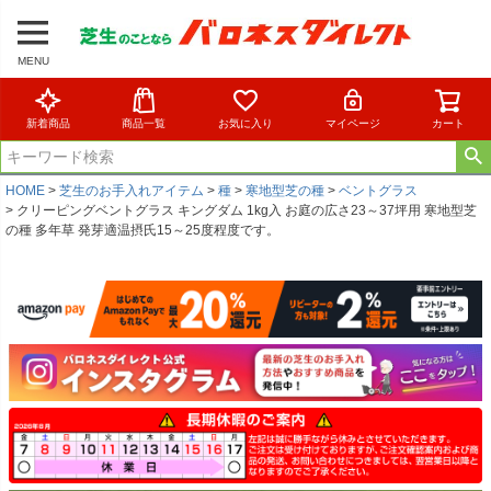
MENU
新着商品
商品一覧
お気に入り
マイページ
カート
HOME
芝生のお手入れアイテム
種
寒地型芝の種
ベントグラス
クリーピングベントグラス キングダム 1kg入 お庭の広さ23～37坪用 寒地型芝
の種 多年草 発芽適温摂氏15～25度程度です。