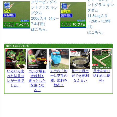
クリーピングベ
ントグラス キン
ントグラス キン
グダム
グダム
11.34kg入り
200g入り（4.6～
（260～419坪
7.4坪用）
用）
はこちら。
はこちら。