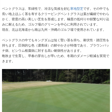
ベントグラスは、常緑性で、冷涼な気候を好む
寒地型芝
です。その中でも
長い地上ほふく茎を有するクリーピングベントグラスは葉が繊細でやわら
かく、密度の高い美しい芝生を形成します。極度の低刈りや頻繁な刈り込
みに耐えるため、ゴルフ場のグリーンを中心に利用されています。
現在、北は北海道から南は九州・沖縄のゴルフ場で使用されています。
ベントグラスの中でもキングダムは短く堅い茎を持ち、耐伏性・踏圧性を
持ちます。圧倒的な色（濃青緑）の鮮やかさが特徴であり、ブラウンパッ
チ病、ピシウム根腐病に対する高い耐病性があります。
晩秋まで生育し、早春の芽出しが早いため、冬期のダメージ軽減を実現で
きます。