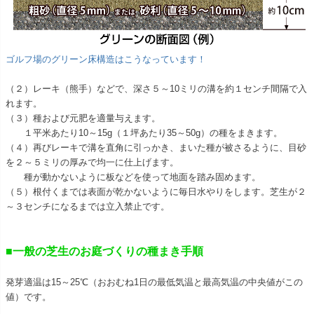
ゴルフ場のグリーン床構造はこうなっています！
（２）レーキ（熊手）などで、深さ５～10ミリの溝を約１センチ間隔で入
れます。
（３）種および元肥を適量与えます。
１平米あたり10～15g（１坪あたり35～50g）の種をまきます。
（４）再びレーキで溝を直角に引っかき、まいた種が被さるように、目砂
を２～５ミリの厚みで均一に仕上げます。
種が動かないように板などを使って地面を踏み固めます。
（５）根付くまでは表面が乾かないように毎日水やりをします。芝生が２
～３センチになるまでは立入禁止です。
■一般の芝生のお庭づくりの種まき手順
発芽適温は15～25℃（おおむね1日の最低気温と最高気温の中央値がこの
値）です。