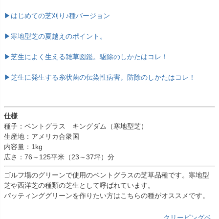
▶はじめての芝刈り♪種バージョン
▶寒地型芝の夏越えのポイント。
▶芝生によく生える雑草図鑑。駆除のしかたはコレ！
▶芝生に発生する糸状菌の伝染性病害。防除のしかたはコレ！
仕様
種子：ベントグラス キングダム（寒地型芝）
生産地：アメリカ合衆国
内容量：1kg
広さ：76～125平米（23～37坪）分
ゴルフ場のグリーンで使用のベントグラスの芝草品種です。寒地型
芝や西洋芝の種類の芝生として呼ばれています。
パッティンググリーンを作りたい方はこちらの種がオススメです。
クリーピングベ