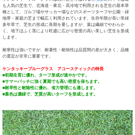
も人気の芝生で、北海道・東北・高冷地で利用される芝生の基本草
種として、ゴルフ場やサッカー場などのスポーツターフや公園・緑
地帯・家庭の芝まで幅広く利用されています。生存年限が長い常緑
多年草で、芝生の形成に長期を要しますが、葉は繊細でやわらか
く、地下ほふく茎により旺盛に広がり密度の高い美しい芝生を形成
します。
耐寒性は強いですが、耐暑性・耐病性は品質間の差が大きく、品種
の選定が非常に重要です。
ケンタッキーブルーグラス アコースティックの特長
■初期生育に優れ、ターフ形成が速やかです。
■サマーパッチに強く夏期でも高い密度を保ちます。
■耐早性と耐陰性に優れ、省力管理にも適します。
■葉色は濃緑で、芝質が高いターフを形成します。