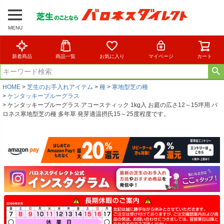
MENU
新着商品
商品一覧
お気に入り
マイページ
カート
HOME
芝生のお手入れアイテム
種
寒地型芝の種
ケンタッキーブルーグラス
ケンタッキーブルーグラス アコースティック 1kg入 お庭の広さ12～15坪用 バ
ロネス寒地型芝の種 多年草 発芽適温摂氏15～25度程度です。