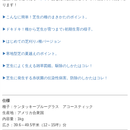
ります！
▶こんなに簡単！芝生の種のまきかたのポイント。
▶ドキドキ！種から芝生が育つまで♪初期生育の様子。
▶はじめての芝刈り♪種バージョン
▶寒地型芝の夏越えのポイント。
▶芝生によく生える雑草図鑑。駆除のしかたはコレ！
▶芝生に発生する糸状菌の伝染性病害。防除のしかたはコレ！
仕様
種子：ケンタッキーブルーグラス アコースティック
生産地：アメリカ合衆国
内容量：1kg
広さ：39.6～49.5平米（12～15坪）分