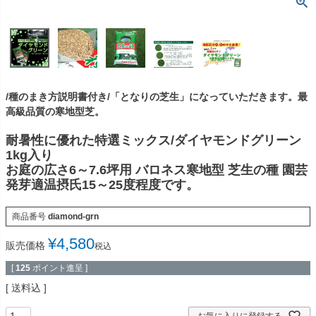
/種のまき方説明書付き/「となりの芝生」になっていただきます。最
高級品質の寒地型芝。
耐暑性に優れた特選ミックス/ダイヤモンドグリーン
1kg入り
お庭の広さ6～7.6坪用 バロネス寒地型 芝生の種 園芸
発芽適温摂氏15～25度程度です。
商品番号
diamond-grn
¥
4,580
販売価格
税込
[
125
ポイント進呈 ]
送料込
お気に入りに登録する