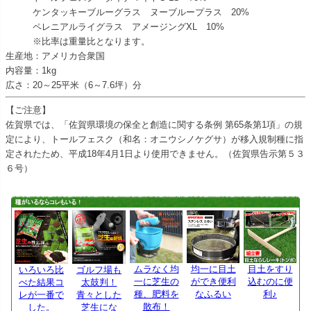
ケンタッキーブルーグラス ヌーブループラス 20%
ペレニアルライグラス アメージングXL 10%
※比率は重量比となります。
生産地：アメリカ合衆国
内容量：1kg
広さ：20～25平米（6～7.6坪）分
【ご注意】
佐賀県では、「佐賀県環境の保全と創造に関する条例 第65条第1項」の規
定により、トールフェスク（和名：オニウシノケグサ）が移入規制種に指
定されたため、平成18年4月1日より使用できません。（佐賀県告示第５３
６号）