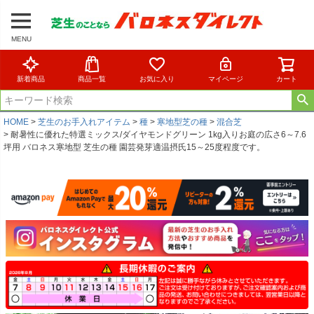
MENU
新着商品
商品一覧
お気に入り
マイページ
カート
HOME
芝生のお手入れアイテム
種
寒地型芝の種
混合芝
耐暑性に優れた特選ミックス/ダイヤモンドグリーン 1kg入りお庭の広さ6～7.6
坪用 バロネス寒地型 芝生の種 園芸発芽適温摂氏15～25度程度です。