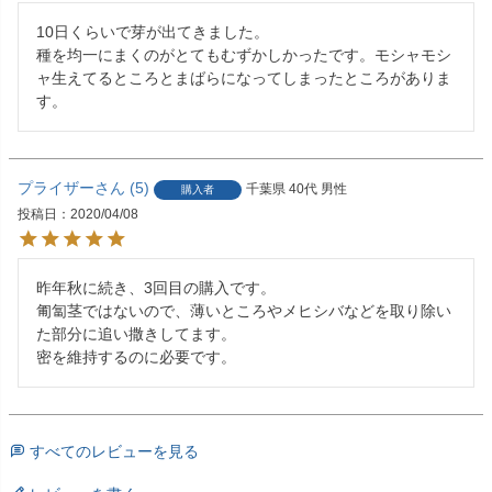
10日くらいで芽が出てきました。

種を均一にまくのがとてもむずかしかったです。モシャモシ
ャ生えてるところとまばらになってしまったところがありま
す。
プライザー
5
千葉県
40代
男性
購入者
投稿日
2020/04/08
昨年秋に続き、3回目の購入です。

匍匐茎ではないので、薄いところやメヒシバなどを取り除い
た部分に追い撒きしてます。

密を維持するのに必要です。
すべてのレビューを見る