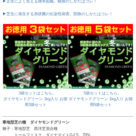
▶芝生によく生える雑草図鑑。駆除のしかたはコレ！
▶芝生に発生する糸状菌の伝染性病害。防除のしかたはコレ！
3袋セットはこちら。
5袋セットはこちら。
ダイヤモンドグリーン 1kg入り お徳
ダイヤモンドグリーン 1kg入り お徳
用3袋セット
用5袋セット
寒地型芝の種 ダイヤモンドグリーン
種子：寒地型芝 西洋芝混合種
トールフェスク ダイナマイトG-LS 70%