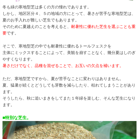
冬も緑の寒地型芝は多くの方の憧れであります。
しかし、地区区分４、５の地域の方にとって、暑さが苦手な寒地型芝は、
夏のお手入れが難しい芝生でもあります。
そのために夏越えのことを考えると、
耐暑性に優れた芝生を選ぶことも重
要
です。
そこで、寒地型芝の中でも耐暑性に優れるトールフェスクを
主体にミックスすることによって、美観を崩すことなく、幾分夏はしのぎ
やすくなります。
暑さだけでなく、品種を混ぜることで、お互いの欠点を補います。
ただ、寒地型芝ですから、夏が苦手なことに変わりはありません。
夏、猛暑が続くとどうしても芽数を減らしたり、枯れてしまうことがあり
ます。
そうしたら、秋に追いまきをしてまた１年緑を楽しむ、そんな芝生になり
ます。
■特別な芝生。