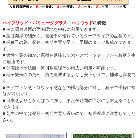
ハイブリッド・バミューダグラス ハリウッド
の特徴
■ 主に関東以西の西南暖地を中心に利用できます。
■ 葉は濃緑で細かく、被覆率の優れているターフタイプの品種です。
■ 裸種子の為、発芽・初期生育が早く、早期のターフ形成ができま
す。
■ 矮性で葉の細かい原種を選抜しておりスポーツターフから校庭芝生
に最適です。
■ 公園緑地や法面、河川敷広場等の幅広い利用が可能です。
■ 種子繁殖性のため、苗で造成するよりも安上がりで、補修も容易で
す。
■ ティフトン芝・コウライ芝などの裸地部分に対し、種子で手軽に補
修が可能です。
■ 日本芝よりもかんばつに強く、また長時間の滞水にも耐えることが
できます。
■ 芝生の中では発芽・初期生育が遅いので、初期養成に注意してくだ
さい。