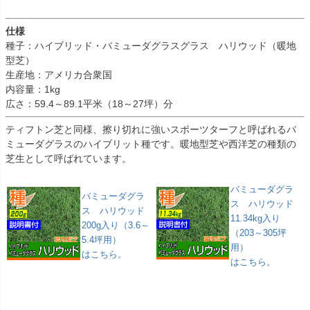
仕様
種子：ハイブリッド・バミューダグラスグラス ハリウッド（暖地
型芝）
生産地：アメリカ合衆国
内容量：1kg
広さ：59.4～89.1平米（18～27坪）分
ティフトン芝と同様、擦り切れに強いスポーツターフと呼ばれるバ
ミューダグラスのハイブリット種です。暖地型芝や西洋芝の種類の
芝生として呼ばれています。
バミューダグラ
バミューダグラ
ス ハリウッド
ス ハリウッド
11.34kg入り
200g入り（3.6～
（203～305坪
5.4坪用）
用）
はこちら。
はこちら。