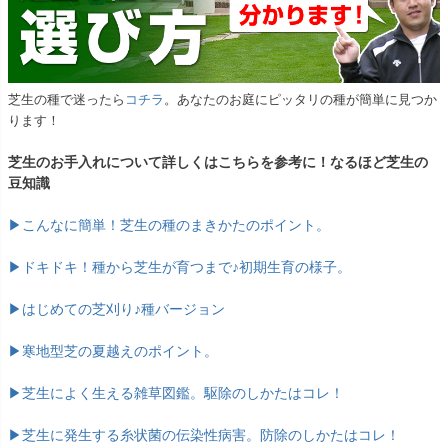
芝生の種で迷ったら
コチラ
。あなたのお庭にピッタリの種が簡単に見つか
ります！
芝生のお手入れについて詳しくはこちらを参考に！なるほど芝生の
豆知識
▶こんなに簡単！芝生の種のまきかたのポイント。
▶ドキドキ！種から芝生が育つまで♪初期生育の様子。
▶はじめての芝刈り♪種バージョン
▶寒地型芝の夏越えのポイント。
▶芝生によく生える雑草図鑑。駆除のしかたはコレ！
▶芝生に発生する糸状菌の伝染性病害。防除のしかたはコレ！