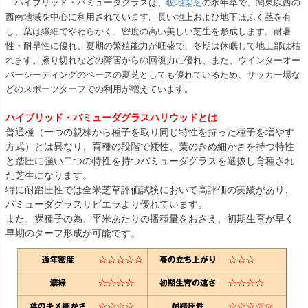
ハイブリッド・バミューダグラスは、
暖地型芝
の永年草で、関東以西の
西南地域を中心に利用されています。長い地上および地下ほふく茎を有
し、葉は繊細でやわらかく、密度の高い美しい芝生を形成します。耐暑
性・耐旱性に優れ、夏期の繁殖能力が旺盛で、冬期は休眠して地上部は枯
れます。擦り切れなどの障害からの回復力に優れ、また、ウインターオー
バーシーディングのベースの夏芝としても優れているため、サッカー場な
どのスポーツターフでの利用が増えています。
ハイブリッド・バミューダグラスハリウッドとは
普通種（一つの親株から種子を取り同じ特性を持った種子を増やす
方式）とは異なり、育種の段階で矮性、葉のきめ細かさを持つ特性
と踏圧に強い二つの特性を持つバミューダグラスを選抜し育種され
た芝生になります。
特に耐踏圧性では全米芝草評価試験において高評価の実績があり、
バミューダグラスリビエラより優れています。
また、裸種子の為、平米あたりの播種量をおさえ、初期生育が早く
早期のターフ形成が可能です。