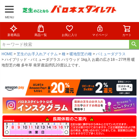
MENU
新着商品
商品一覧
お気に入り
マイページ
カート
HOME
芝生のお手入れアイテム
種
暖地型芝の種
バミューダグラス
ハイブリッド・バミューダグラス ハリウッド 1kg入 お庭の広さ18～27坪用 暖
地型芝の種 多年草 発芽適温摂氏20度以上です。