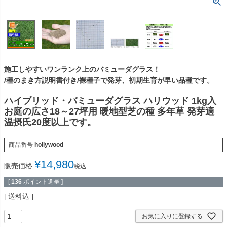
施工しやすいワンランク上のバミューダグラス！
/種のまき方説明書付き/裸種子で発芽、初期生育が早い品種です。
ハイブリッド・バミューダグラス ハリウッド 1kg入
お庭の広さ18～27坪用 暖地型芝の種 多年草 発芽適
温摂氏20度以上です。
商品番号
hollywood
¥
14,980
販売価格
税込
[
136
ポイント進呈 ]
送料込
お気に入りに登録する