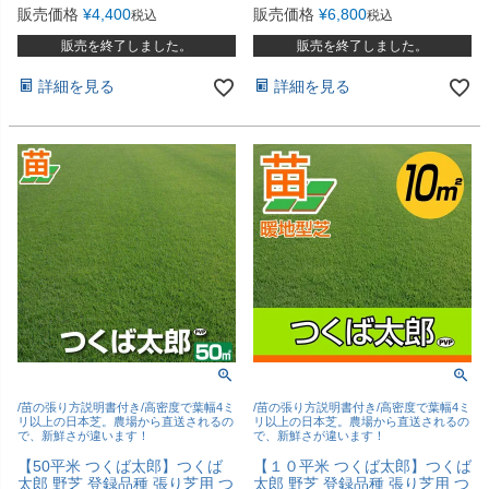
販売価格
¥
4,400
販売価格
¥
6,800
税込
税込
販売を終了しました。
販売を終了しました。
詳細を見る
詳細を見る
/苗の張り方説明書付き/高密度で葉幅4ミ
/苗の張り方説明書付き/高密度で葉幅4ミ
リ以上の日本芝。農場から直送されるの
リ以上の日本芝。農場から直送されるの
で、新鮮さが違います！
で、新鮮さが違います！
【50平米 つくば太郎】つくば
【１０平米 つくば太郎】つくば
太郎 野芝 登録品種 張り芝用 つ
太郎 野芝 登録品種 張り芝用 つ