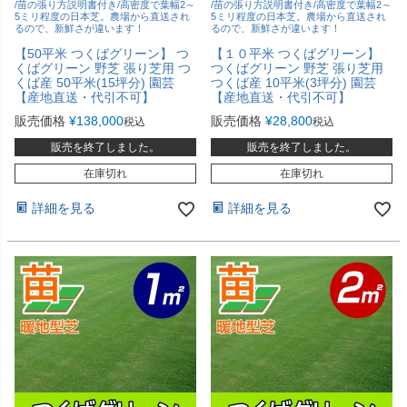
/苗の張り方説明書付き/高密度で葉幅2～
/苗の張り方説明書付き/高密度で葉幅2～
5ミリ程度の日本芝。農場から直送され
5ミリ程度の日本芝。農場から直送され
るので、新鮮さが違います！
るので、新鮮さが違います！
【50平米 つくばグリーン】 つ
【１０平米 つくばグリーン】
くばグリーン 野芝 張り芝用 つ
つくばグリーン 野芝 張り芝用
くば産 50平米(15坪分) 園芸
つくば産 10平米(3坪分) 園芸
【産地直送・代引不可】
【産地直送・代引不可】
販売価格
¥
138,000
販売価格
¥
28,800
税込
税込
販売を終了しました。
販売を終了しました。
在庫切れ
在庫切れ
詳細を見る
詳細を見る