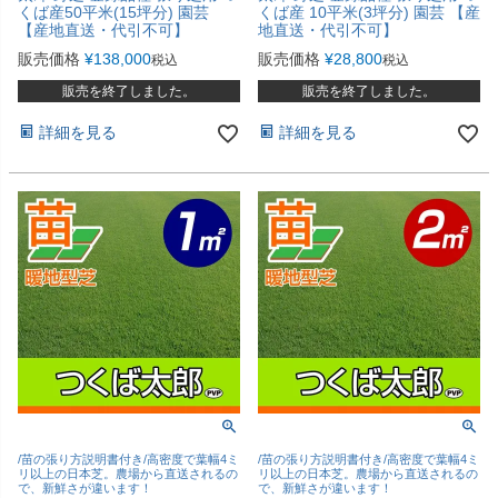
くば産50平米(15坪分) 園芸
くば産 10平米(3坪分) 園芸 【産
【産地直送・代引不可】
地直送・代引不可】
販売価格
¥
138,000
販売価格
¥
28,800
税込
税込
販売を終了しました。
販売を終了しました。
詳細を見る
詳細を見る
/苗の張り方説明書付き/高密度で葉幅4ミ
/苗の張り方説明書付き/高密度で葉幅4ミ
リ以上の日本芝。農場から直送されるの
リ以上の日本芝。農場から直送されるの
で、新鮮さが違います！
で、新鮮さが違います！