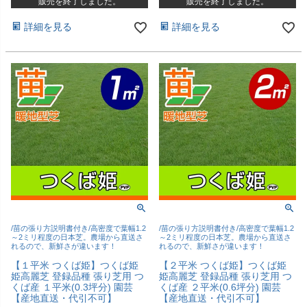
販売を終了しました。
販売を終了しました。
詳細を見る
詳細を見る
/苗の張り方説明書付き/高密度で葉幅1.2
/苗の張り方説明書付き/高密度で葉幅1.2
～2ミリ程度の日本芝。農場から直送さ
～2ミリ程度の日本芝。農場から直送さ
れるので、新鮮さが違います！
れるので、新鮮さが違います！
【１平米 つくば姫】つくば姫
【２平米 つくば姫】つくば姫
姫高麗芝 登録品種 張り芝用 つ
姫高麗芝 登録品種 張り芝用 つ
くば産 １平米(0.3坪分) 園芸
くば産 ２平米(0.6坪分) 園芸
【産地直送・代引不可】
【産地直送・代引不可】