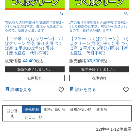
/苗の張り方説明書付き/高密度で葉幅2～
/苗の張り方説明書付き/高密度で葉幅2～
5ミリ程度の日本芝。農場から直送され
5ミリ程度の日本芝。農場から直送され
るので、新鮮さが違います！
るので、新鮮さが違います！
【１平米 つくばグリーン】つく
【２平米 つくばグリーン】つく
ばグリーン 野芝 張り芝用 つく
ばグリーン(野芝) 張り芝用 つく
ば産 １平米(0.3坪分) 園芸
ば産 ２平米(0.6坪分) 園 芸【産
【産地直送・代引不可】
地直送・代引不可】
販売価格
¥
4,400
販売価格
¥
6,800
税込
税込
販売を終了しました。
販売を終了しました。
在庫切れ
在庫切れ
詳細を見る
詳細を見る
優先度順
価格が高い順
価格が安い順
新着順
並び替
え
レビュー順
12
件中
1
-
12
件表示