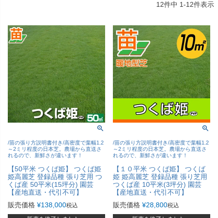
12
件中
1
-
12
件表示
/苗の張り方説明書付き/高密度で葉幅1.2
/苗の張り方説明書付き/高密度で葉幅1.2
～2ミリ程度の日本芝。農場から直送さ
～2ミリ程度の日本芝。農場から直送さ
れるので、新鮮さが違います！
れるので、新鮮さが違います！
【50平米 つくば姫】 つくば姫
【１０平米 つくば姫】 つくば
姫高麗芝 登録品種 張り芝用 つ
姫 姫高麗芝 登録品種 張り芝用
くば産 50平米(15坪分) 園芸
つくば産 10平米(3坪分) 園芸
【産地直送・代引不可】
【産地直送・代引不可】
販売価格
¥
138,000
販売価格
¥
28,800
税込
税込