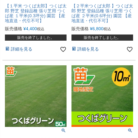
【１平米 つくば太郎】つくば太
【２平米つくば太郎 】つくば太
郎 野芝 登録品種 張り芝用 つく
郎 野芝 登録品種 張り芝用 つく
ば産 １平米(0.3坪分) 園芸 【産
ば産 ２平米(0.6坪分) 園芸 【産
地直送・代引不可】
地直送・代引不可】
販売価格
¥
4,400
販売価格
¥
6,800
税込
税込
販売を終了しました。
販売を終了しました。
詳細を見る
詳細を見る