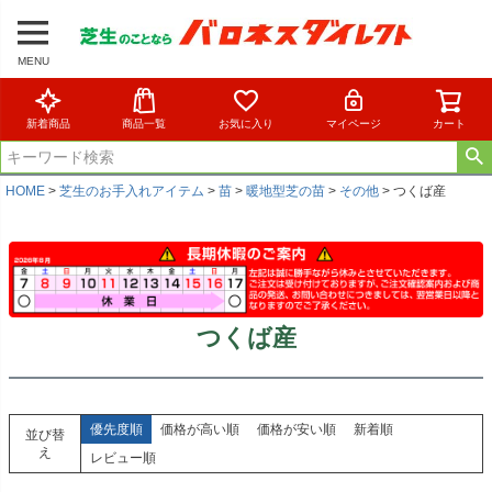
MENU
新着商品
商品一覧
お気に入り
マイページ
カート
HOME
芝生のお手入れアイテム
苗
暖地型芝の苗
その他
つくば産
つくば産
優先度順
価格が高い順
価格が安い順
新着順
並び替
え
レビュー順