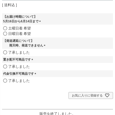
送料込
【お届け時期について】
5月16日から6月14日まで
(
土曜日着 希望
必
日曜日着 希望
須
【発送遅延について】
)
雨天時、発送できません
(
了承しました
必
置き配不可商品です
須
)
(
了承しました
必
代金引換不可商品です
須
)
(
了承しました
必
須
)
お気に入りに登録する
販売を終了しました。