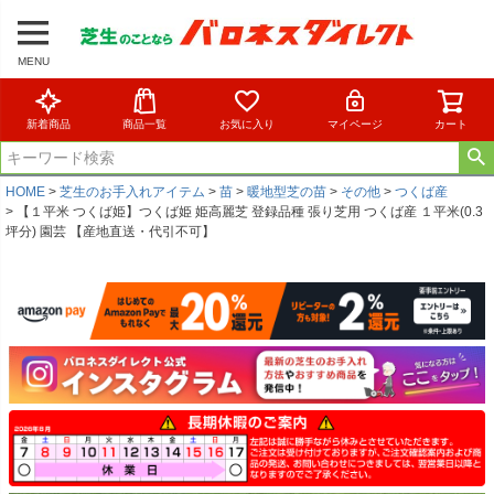
MENU
新着商品
商品一覧
お気に入り
マイページ
カート
HOME
芝生のお手入れアイテム
苗
暖地型芝の苗
その他
つくば産
【１平米 つくば姫】つくば姫 姫高麗芝 登録品種 張り芝用 つくば産 １平米(0.3
坪分) 園芸 【産地直送・代引不可】