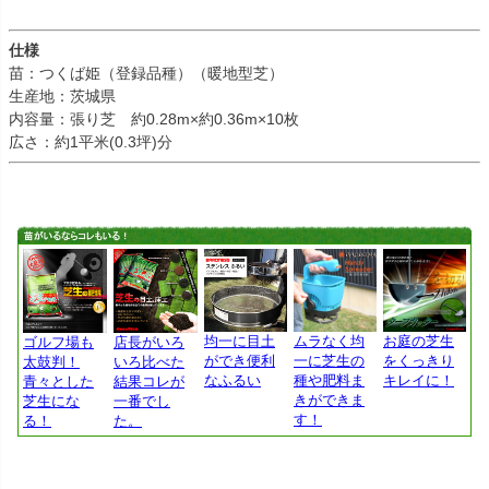
仕様
苗：つくば姫（登録品種）（暖地型芝）
生産地：茨城県
内容量：張り芝 約0.28m×約0.36m×10枚
広さ：約1平米(0.3坪)分