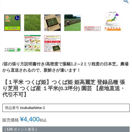
/苗の張り方説明書付き/高密度で葉幅1.2～2ミリ程度の日本芝。農場
から直送されるので、新鮮さが違います！
【１平米 つくば姫】つくば姫 姫高麗芝 登録品種 張
り芝用 つくば産 １平米(0.3坪分) 園芸 【産地直送・
代引不可】
商品番号
tsukubahime-1
¥
4,400
販売価格
税込
[
120
ポイント進呈 ]