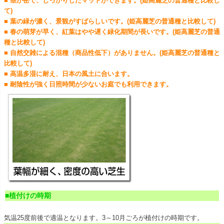
■ 茎が密で、しっかりしたマットができます。(姫高麗芝の普通種と比較し
て)
■ 葉の緑が濃く、景観がすばらしいです。(姫高麗芝の普通種と比較して)
■ 春の萌芽が早く、紅葉はやや遅く緑化期間が長いです。(姫高麗芝の普通
種と比較して)
■ 自然交雑による混種（商品性低下）がありません。(姫高麗芝の普通種と
比較して)
■ 高温多湿に耐え、日本の風土に合います。
■ 耐陰性が強く日照時間が少ないお庭でも利用できます。
■植付けの時期
気温25度前後で適温となります。3～10月ごろが植付けの時期です。