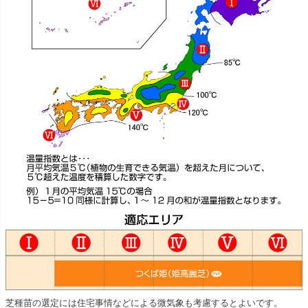
芝種苗の選定には住宅事情などによる微気象も考慮するとよいです。