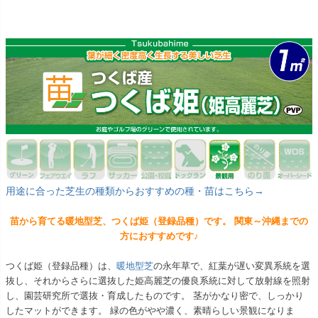
用途に合った芝生の種類からおすすめの種・苗はこちら→
苗から育てる暖地型芝、つくば姫（登録品種）です。 関東～沖縄までの
方におすすめです♪
つくば姫（登録品種）は、
暖地型芝
の永年草で、紅葉が遅い変異系統を選
抜し、それからさらに選抜した姫高麗芝の優良系統に対して放射線を照射
し、園芸研究所で選抜・育成したものです。 茎がかなり密で、しっかり
したマットができます。 緑の色がやや濃く、素晴らしい景観になりま