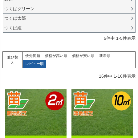
つくばグリーン
つくば太郎
つくば姫
5
件中
1
-
5
件表示
優先度順
価格が高い順
価格が安い順
新着順
並び替
え
レビュー順
16
件中
1
-
16
件表示