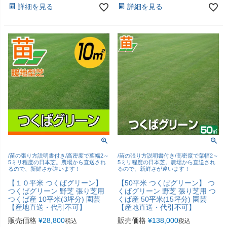
詳細を見る
詳細を見る
/苗の張り方説明書付き/高密度で葉幅2～
/苗の張り方説明書付き/高密度で葉幅2～
5ミリ程度の日本芝。農場から直送され
5ミリ程度の日本芝。農場から直送され
るので、新鮮さが違います！
るので、新鮮さが違います！
【１０平米 つくばグリーン】
【50平米 つくばグリーン】 つ
つくばグリーン 野芝 張り芝用
くばグリーン 野芝 張り芝用 つ
つくば産 10平米(3坪分) 園芸
くば産 50平米(15坪分) 園芸
【産地直送・代引不可】
【産地直送・代引不可】
販売価格
¥
28,800
販売価格
¥
138,000
税込
税込