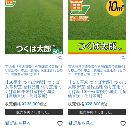
/苗の張り方説明書付き/高密度で葉幅4ミ
/苗の張り方説明書付き/高密度で葉幅4ミ
リ以上の日本芝。農場から直送されるの
リ以上の日本芝。農場から直送されるの
で、新鮮さが違います！
で、新鮮さが違います！
【50平米 つくば太郎】つくば
【１０平米 つくば太郎】つくば
太郎 野芝 登録品種 張り芝用 つ
太郎 野芝 登録品種 張り芝用 つ
くば産50平米(15坪分) 園芸
くば産 10平米(3坪分) 園芸 【産
【産地直送・代引不可】
地直送・代引不可】
販売価格
¥
138,000
販売価格
¥
28,800
税込
税込
販売を終了しました。
販売を終了しました。
詳細を見る
詳細を見る