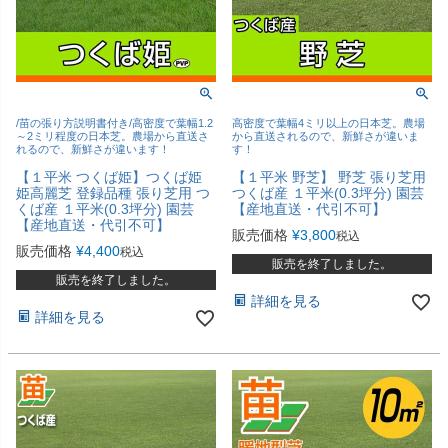
/苗の張り方説明書付き/高密度で葉幅1.2
高密度で葉幅4ミリ以上の日本芝。農場
～2ミリ程度の日本芝。農場から直送さ
から直送されるので、新鮮さが違いま
れるので、新鮮さが違います！
す！
【１平米 つくば姫】つくば姫
【１平米 野芝】 野芝 張り芝用
姫高麗芝 登録品種 張り芝用 つ
つくば産 １平米(0.3坪分) 園芸
くば産 １平米(0.3坪分) 園芸
【産地直送・代引不可】
【産地直送・代引不可】
販売価格
¥
3,800
税込
販売価格
¥
4,400
税込
販売を終了しました。
販売を終了しました。
詳細を見る
詳細を見る