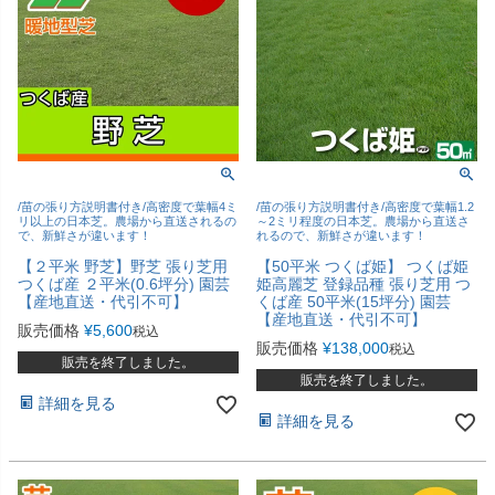
/苗の張り方説明書付き/高密度で葉幅4ミ
/苗の張り方説明書付き/高密度で葉幅1.2
リ以上の日本芝。農場から直送されるの
～2ミリ程度の日本芝。農場から直送さ
で、新鮮さが違います！
れるので、新鮮さが違います！
【２平米 野芝】野芝 張り芝用
【50平米 つくば姫】 つくば姫
つくば産 ２平米(0.6坪分) 園芸
姫高麗芝 登録品種 張り芝用 つ
【産地直送・代引不可】
くば産 50平米(15坪分) 園芸
【産地直送・代引不可】
販売価格
¥
5,600
税込
販売価格
¥
138,000
税込
販売を終了しました。
販売を終了しました。
詳細を見る
詳細を見る