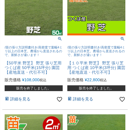
/苗の張り方説明書付き/高密度で葉幅4ミ
/苗の張り方説明書付き/高密度で葉幅4ミ
リ以上の日本芝。農場から直送されるの
リ以上の日本芝。農場から直送されるの
で、新鮮さが違います！
で、新鮮さが違います！
【50平米 野芝】 野芝 張り芝用
【１０平米 野芝】 野芝 張り芝
つくば産 50平米(15坪分) 園芸
用 つくば産 10平米(3坪分) 園芸
【産地直送・代引不可】
【産地直送・代引不可】
販売価格
¥
108,000
販売価格
¥
22,800
税込
税込
販売を終了しました。
販売を終了しました。
詳細を見る
詳細を見る