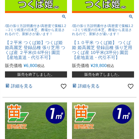
/苗の張り方説明書付き/高密度で葉幅1.2
/苗の張り方説明書付き/高密度で葉幅1.2
～2ミリ程度の日本芝。農場から直送さ
～2ミリ程度の日本芝。農場から直送さ
れるので、新鮮さが違います！
れるので、新鮮さが違います！
【２平米 つくば姫】つくば姫
【１０平米 つくば姫】 つくば
姫高麗芝 登録品種 張り芝用 つ
姫 姫高麗芝 登録品種 張り芝用
くば産 ２平米(0.6坪分) 園芸
つくば産 10平米(3坪分) 園芸
【産地直送・代引不可】
【産地直送・代引不可】
販売価格
¥
6,800
販売価格
¥
28,800
税込
税込
販売を終了しました。
販売を終了しました。
詳細を見る
詳細を見る