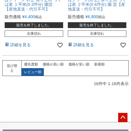
ば産 １平米(0.3坪分) 園芸
ば産 ２平米(0.6坪分) 園 芸【産
【産地直送・代引不可】
地直送・代引不可】
販売価格
¥
4,400
販売価格
¥
6,800
税込
税込
販売を終了しました。
販売を終了しました。
在庫切れ
在庫切れ
詳細を見る
詳細を見る
優先度順
価格が高い順
価格が安い順
新着順
並び替
え
レビュー順
16
件中
1
-
16
件表示
ペー