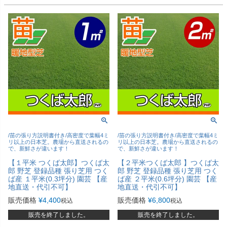
/苗の張り方説明書付き/高密度で葉幅4ミ
/苗の張り方説明書付き/高密度で葉幅4ミ
リ以上の日本芝。農場から直送されるの
リ以上の日本芝。農場から直送されるの
で、新鮮さが違います！
で、新鮮さが違います！
【１平米 つくば太郎】つくば太
【２平米つくば太郎 】つくば太
郎 野芝 登録品種 張り芝用 つく
郎 野芝 登録品種 張り芝用 つく
ば産 １平米(0.3坪分) 園芸 【産
ば産 ２平米(0.6坪分) 園芸 【産
地直送・代引不可】
地直送・代引不可】
販売価格
¥
4,400
販売価格
¥
6,800
税込
税込
販売を終了しました。
販売を終了しました。