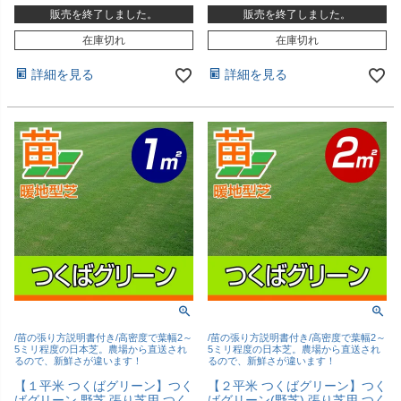
販売を終了しました。
販売を終了しました。
在庫切れ
在庫切れ
詳細を見る
詳細を見る
/苗の張り方説明書付き/高密度で葉幅2～
/苗の張り方説明書付き/高密度で葉幅2～
5ミリ程度の日本芝。農場から直送され
5ミリ程度の日本芝。農場から直送され
るので、新鮮さが違います！
るので、新鮮さが違います！
【１平米 つくばグリーン】つく
【２平米 つくばグリーン】つく
ばグリーン 野芝 張り芝用 つく
ばグリーン(野芝) 張り芝用 つく