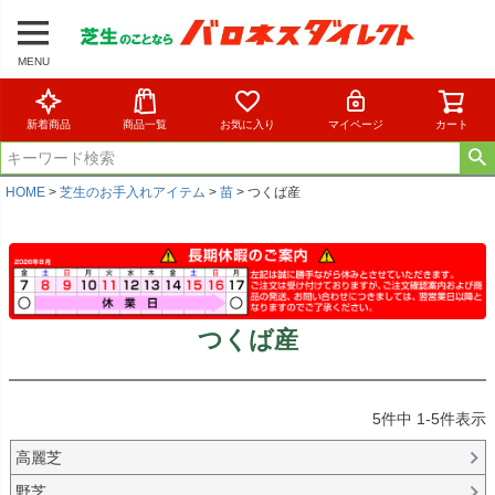
MENU
新着商品
商品一覧
お気に入り
マイページ
カート
HOME
芝生のお手入れアイテム
苗
つくば産
つくば産
5
件中
1
-
5
件表示
高麗芝
野芝