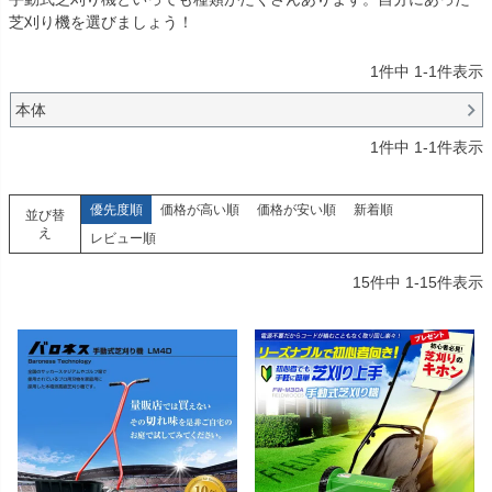
芝刈り機を選びましょう！
1
件中
1
-
1
件表示
本体
1
件中
1
-
1
件表示
優先度順
価格が高い順
価格が安い順
新着順
並び替
え
レビュー順
15
件中
1
-
15
件表示