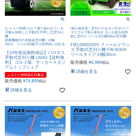
/レビュー特典/ゴルフ場で使われている
/初心者必見！芝刈りのキホン付き/リー
刃物を採用した手動式(手押し式)芝刈り
ズナブルで初心者向き 広いお庭を効率
機
的に芝刈り リール式刈幅30cm芝刈機
研磨機能付の本格派芝刈機！刈幅
30cm、リール式6枚刃で効率的に刈れる
FIELDWOODS フィールドウッ
ズ 手動式芝刈り機 FW-M30A
【10年部品無料保証】バロネス
リールタイプ 刈幅30cm
手動式芝刈り機 LM4D【送料無
料】 ゴルフ場、サッカースタジ
販売価格
¥
6,980
税込
アムトップシェア
詳細を見る
ふるさと納税返礼対象品
販売価格
¥
74,800
税込
詳細を見る