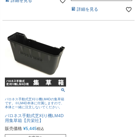
詳細を見る
詳細を見る
バロネス手動式芝刈り機LM4Dの集草箱
です。※LM4D本体に付属しますので、
本体と一緒に注文しないでください。
バロネス手動式芝刈り機LM4D
用集草箱【共栄社】
販売価格
¥
5,445
税込