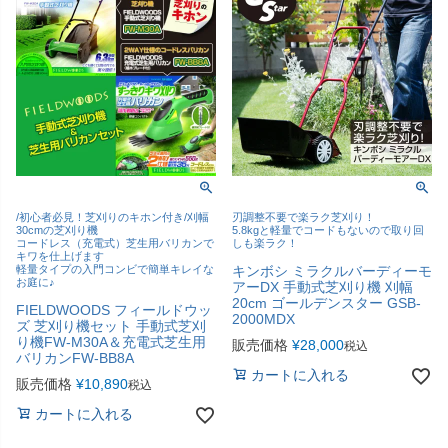
/初心者必見！芝刈りのキホン付き/刈幅
刃調整不要で楽ラク芝刈り！
30cmの芝刈り機
5.8kgと軽量でコードもないので取り回
コードレス（充電式）芝生用バリカンで
しも楽ラク！
キワを仕上げます
軽量タイプの入門コンビで簡単キレイな
キンボシ ミラクルバーディーモ
お庭に♪
アーDX 手動式芝刈り機 刈幅
20cm ゴールデンスター GSB-
FIELDWOODS フィールドウッ
2000MDX
ズ 芝刈り機セット 手動式芝刈
り機FW-M30A＆充電式芝生用
販売価格
¥
28,000
税込
バリカンFW-BB8A
カートに入れる
販売価格
¥
10,890
税込
カートに入れる