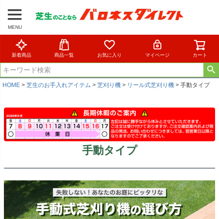
MENU
新着商品
商品一覧
お気に入り
マイページ
カート
HOME
芝生のお手入れアイテム
芝刈り機
リール式芝刈り機
手動タイプ
手動タイプ