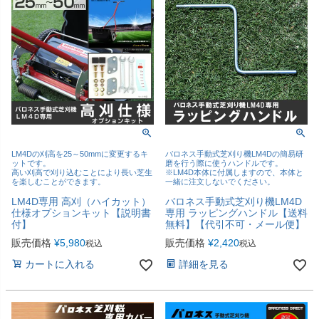
LM4Dの刈高を25～50mmに変更するキ
バロネス手動式芝刈り機LM4Dの簡易研
ットです。
磨を行う際に使うハンドルです。
高い刈高で刈り込むことにより長い芝生
※LM4D本体に付属しますので、本体と
を楽しむことができます。
一緒に注文しないでください。
LM4D専用 高刈（ハイカット）
バロネス手動式芝刈り機LM4D
仕様オプションキット【説明書
専用 ラッピングハンドル【送料
付】
無料】【代引不可・メール便】
販売価格
¥
5,980
販売価格
¥
2,420
税込
税込
カートに入れる
詳細を見る