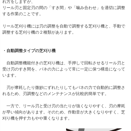
れ方をしますが、
リール刃と固定刃の間の「すき間」や「噛み合わせ」を適切に調整
する作業のことです。
リール芝刈り機には刃の調整を自動で調整する芝刈り機と、手動で
調整する芝刈り機の２種類があります。
・自動調整タイプの芝刈り機
自動調整機能付きの芝刈り機は、手押しで回転させるリール刃と
受け刃のすき間を、バネの力によって常に一定に保つ構造になって
います。
刃が摩耗したり微妙にずれたりしてもバネの力で自動的に調整さ
れるため、刃調整などのメンテナンスが比較的簡単です。
一方で、リール刃と受け刃の当たりが強くなりやすく、刃の摩耗
が早い傾向があります。そのため、作動音が大きくなりやすく、芝
刈り機を押す力もやや重くなります。