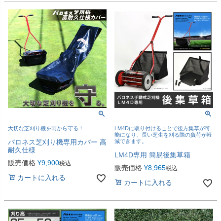
大切な芝刈り機を雨から守る！
LM4Dに取り付けることで後方集草が可
能になり、長い芝生を刈る際の負荷が軽
バロネス芝刈り機専用カバー 高
減できます。
耐久仕様
LM4D専用 簡易後集草箱
販売価格
¥
9,900
税込
販売価格
¥
8,965
税込
カートに入れる
カートに入れる