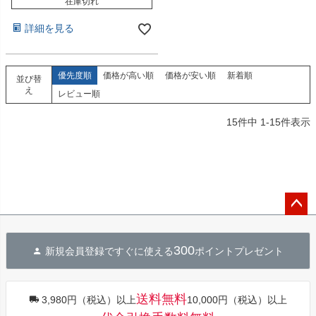
在庫切れ
詳細を見る
優先度順
価格が高い順
価格が安い順
新着順
並び替
え
レビュー順
15
件中
1
-
15
件表示
ペー
ジト
300
新規会員登録ですぐに使える
ポイントプレゼント
ップ
へ
送料無料
3,980円（税込）以上
10,000円（税込）以上