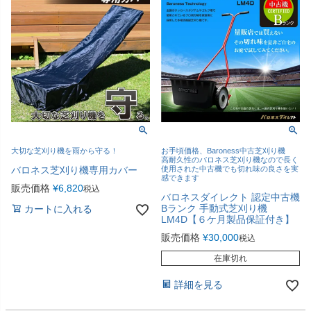
大切な芝刈り機を雨から守る！
お手頃価格、Baroness中古芝刈り機
高耐久性のバロネス芝刈り機なので長く
バロネス芝刈り機専用カバー
使用された中古機でも切れ味の良さを実
感できます
販売価格
¥
6,820
税込
バロネスダイレクト 認定中古機
Bランク 手動式芝刈り機
カートに入れる
LM4D【６ケ月製品保証付き】
販売価格
¥
30,000
税込
在庫切れ
詳細を見る