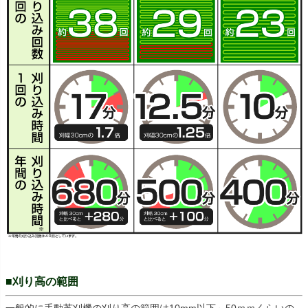
■刈り高の範囲
一般的に手動芝刈機の刈り高の範囲は10mm以下～50ｍｍくらいの