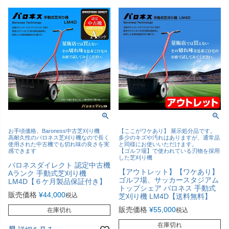
お手頃価格、Baroness中古芝刈り機
【ここがワケあり】 展示処分品です。
高耐久性のバロネス芝刈り機なので長く
多少のキズや汚れはありますが、通常品
使用された中古機でも切れ味の良さを実
と同様にお使いいただけます。
感できます
【ゴルフ場】で使われている刃物を採用
した芝刈り機
バロネスダイレクト 認定中古機
【アウトレット】【ワケあり】
Aランク 手動式芝刈り機
ゴルフ場、サッカースタジアム
LM4D【６ケ月製品保証付き】
トップシェア バロネス 手動式
販売価格
¥
44,000
税込
芝刈り機 LM4D【送料無料】
販売価格
¥
55,000
在庫切れ
税込
在庫切れ