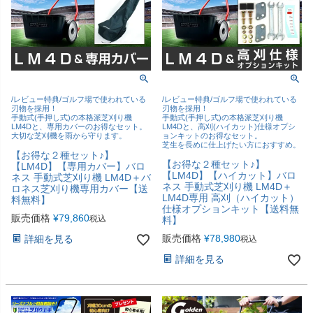
/レビュー特典/ゴルフ場で使われている
/レビュー特典/ゴルフ場で使われている
刃物を採用！
刃物を採用！
手動式(手押し式)の本格派芝刈り機
手動式(手押し式)の本格派芝刈り機
LM4Dと、専用カバーのお得なセット。
LM4Dと、高刈(ハイカット)仕様オプシ
大切な芝刈機を雨から守ります。
ョンキットのお得なセット。
芝生を長めに仕上げたい方におすすめ。
【お得な２種セット♪】
【お得な２種セット♪】
【LM4D】【専用カバー】バロ
【LM4D】【ハイカット】バロ
ネス 手動式芝刈り機 LM4D＋バ
ネス 手動式芝刈り機 LM4D＋
ロネス芝刈り機専用カバー【送
LM4D専用 高刈（ハイカット）
料無料】
仕様オプションキット【送料無
販売価格
¥
79,860
税込
料】
販売価格
¥
78,980
詳細を見る
税込
詳細を見る