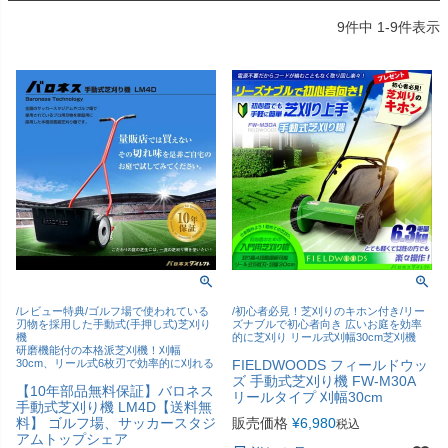
9
件中
1
-
9
件表示
/レビュー特典/ゴルフ場で使われている
/初心者必見！芝刈りのキホン付き/リー
刃物を採用した手動式(手押し式)芝刈り
ズナブルで初心者向き 広いお庭を効率
機
的に芝刈り リール式刈幅30cm芝刈機
研磨機能付の本格派芝刈機！刈幅
30cm、リール式6枚刃で効率的に刈れる
FIELDWOODS フィールドウッ
ズ 手動式芝刈り機 FW-M30A
【10年部品無料保証】バロネス
リールタイプ 刈幅30cm
手動式芝刈り機 LM4D【送料無
料】 ゴルフ場、サッカースタジ
販売価格
¥
6,980
税込
アムトップシェア