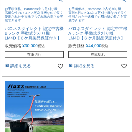
お手頃価格、Baroness中古芝刈り機
お手頃価格、Baroness中古芝刈り機
高耐久性のバロネス芝刈り機なので長く
高耐久性のバロネス芝刈り機なので長く
使用された中古機でも切れ味の良さを実
使用された中古機でも切れ味の良さを実
感できます
感できます
バロネスダイレクト 認定中古機
バロネスダイレクト 認定中古機
Bランク 手動式芝刈り機
Aランク 手動式芝刈り機
LM4D【６ケ月製品保証付き】
LM4D【６ケ月製品保証付き】
販売価格
¥
30,000
販売価格
¥
44,000
税込
税込
在庫切れ
在庫切れ
詳細を見る
詳細を見る