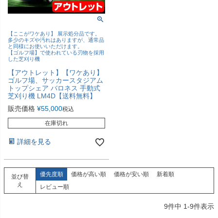
【ここがワケあり】 展示処分品です。
多少のキズや汚れはありますが、通常品
と同様にお使いいただけます。
【ゴルフ場】で使われている刃物を採用
した芝刈り機
【アウトレット】【ワケあり】
ゴルフ場、サッカースタジアム
トップシェア バロネス 手動式
芝刈り機 LM4D【送料無料】
販売価格
¥
55,000
税込
在庫切れ
詳細を見る
優先度順
価格が高い順
価格が安い順
新着順
並び替
え
レビュー順
9
件中
1
-
9
件表示