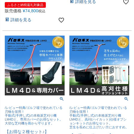
詳細を見る
ふるさと納税返礼対象品
販売価格
¥
74,800
税込
詳細を見る
/レビュー特典/ゴルフ場で使われている
/レビュー特典/ゴルフ場で使われている
刃物を採用！
刃物を採用！
手動式(手押し式)の本格派芝刈り機
手動式(手押し式)の本格派芝刈り機
LM4Dと、専用カバーのお得なセット。
LM4Dと、高刈(ハイカット)仕様オプシ
大切な芝刈機を雨から守ります。
ョンキットのお得なセット。
芝生を長めに仕上げたい方におすすめ。
【お得な２種セット♪】