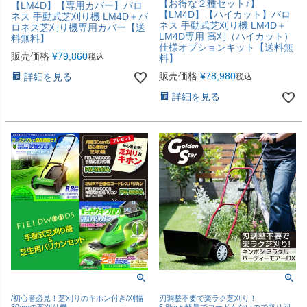
【お得な２種セット♪】
【LM4D】【専用カバー】バロ
【LM4D】【ハイカット】バロ
ネス 手動式芝刈り機 LM4D＋バ
ネス 手動式芝刈り機 LM4D＋
ロネス芝刈り機専用カバー【送
LM4D専用 高刈（ハイカット）
料無料】
仕様オプションキット【送料無
販売価格
¥
79,860
税込
料】
販売価格
¥
78,980
詳細を見る
税込
詳細を見る
/初心者必見！芝刈りのキホン付き/刈幅
刃調整不要で楽ラク芝刈り！