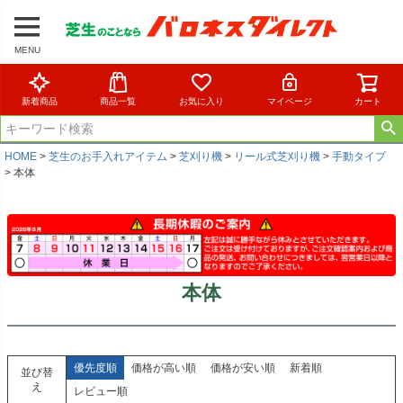
MENU
新着商品
商品一覧
お気に入り
マイページ
カート
HOME
芝生のお手入れアイテム
芝刈り機
リール式芝刈り機
手動タイプ
本体
本体
優先度順
価格が高い順
価格が安い順
新着順
並び替
え
レビュー順