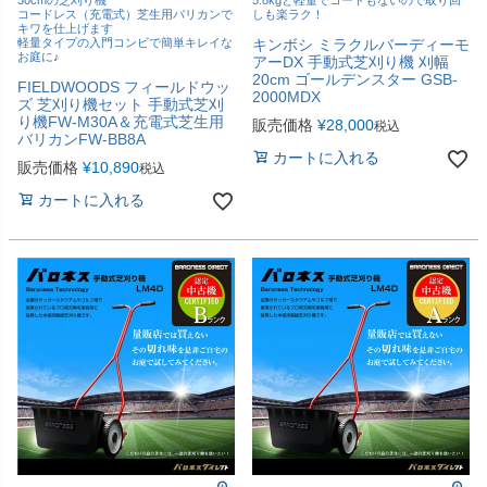
30cmの芝刈り機
5.8kgと軽量でコードもないので取り回
コードレス（充電式）芝生用バリカンで
しも楽ラク！
キワを仕上げます
軽量タイプの入門コンビで簡単キレイな
キンボシ ミラクルバーディーモ
お庭に♪
アーDX 手動式芝刈り機 刈幅
20cm ゴールデンスター GSB-
FIELDWOODS フィールドウッ
2000MDX
ズ 芝刈り機セット 手動式芝刈
り機FW-M30A＆充電式芝生用
販売価格
¥
28,000
税込
バリカンFW-BB8A
カートに入れる
販売価格
¥
10,890
税込
カートに入れる