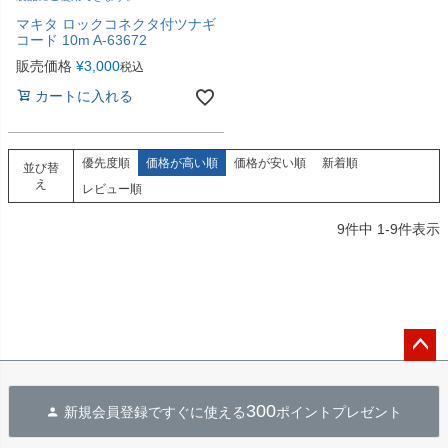
マキタ ロックコネクタ付ツナギ
コード 10m A-63672
販売価格
¥
3,000
税込
カートに入れる
優先度順
価格が高い順
価格が安い順
新着順
並び替
え
レビュー順
9
件中
1
-
9
件表示
ペー
ジト
300
新規会員登録ですぐに使える
ポイントプレゼント
ップ
へ