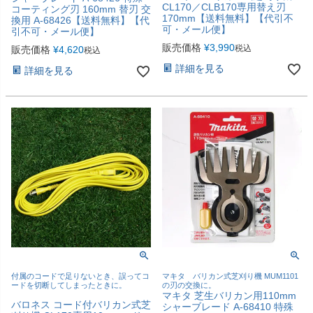
CL170／CLB170専用替え刃
コーティング刃 160mm 替刃 交
170mm【送料無料】【代引不
換用 A-68426【送料無料】【代
可・メール便】
引不可・メール便】
販売価格
¥
3,990
税込
販売価格
¥
4,620
税込
詳細を見る
詳細を見る
付属のコードで足りないとき、誤ってコ
マキタ バリカン式芝刈り機 MUM1101
ードを切断してしまったときに。
の刃の交換に。
マキタ 芝生バリカン用110mm
バロネス コード付バリカン式芝
シャーブレード A-68410 特殊