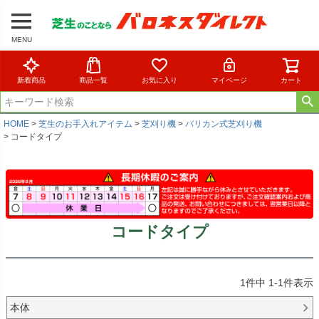
MENU
新着商品
商品一覧
お気に入り
マイページ
カート
HOME
芝生のお手入れアイテム
芝刈り機
バリカン式芝刈り機
コードタイプ
コードタイプ
1
件中
1
-
1
件表示
本体