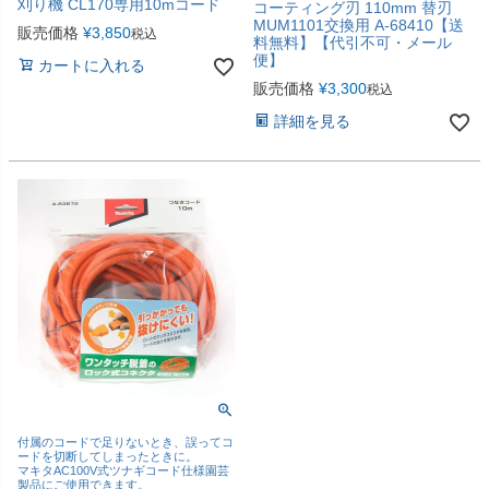
刈り機 CL170専用10mコード
コーティング刃 110mm 替刃
MUM1101交換用 A-68410【送
販売価格
¥
3,850
税込
料無料】【代引不可・メール
便】
カートに入れる
販売価格
¥
3,300
税込
詳細を見る
付属のコードで足りないとき、誤ってコ
ードを切断してしまったときに。
マキタAC100V式ツナギコード仕様園芸
製品にご使用できます。