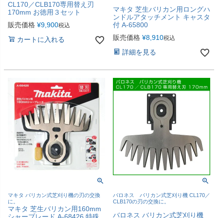
CL170／CLB170専用替え刃
マキタ 芝生バリカン用ロングハ
170mm お徳用３セット
ンドルアタッチメント キャスタ
販売価格
¥
9,900
付 A-65800
税込
販売価格
¥
8,910
税込
カートに入れる
詳細を見る
マキタ バリカン式芝刈り機の刃の交換
バロネス バリカン式芝刈り機 CL170／
に。
CLB170の刃の交換に。
マキタ 芝生バリカン用160mm
バロネス バリカン式芝刈り機
シャーブレード A-68426 特殊