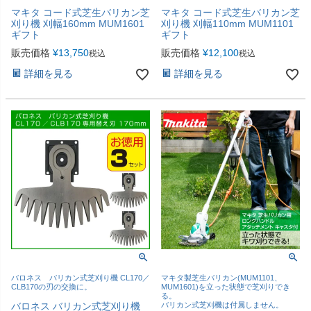
マキタ コード式芝生バリカン芝
マキタ コード式芝生バリカン芝
刈り機 刈幅160mm MUM1601
刈り機 刈幅110mm MUM1101
ギフト
ギフト
販売価格
¥
13,750
販売価格
¥
12,100
税込
税込
詳細を見る
詳細を見る
バロネス バリカン式芝刈り機 CL170／
マキタ製芝生バリカン(MUM1101、
CLB170の刃の交換に。
MUM1601)を立った状態で芝刈りでき
る。
バロネス バリカン式芝刈り機
バリカン式芝刈機は付属しません。