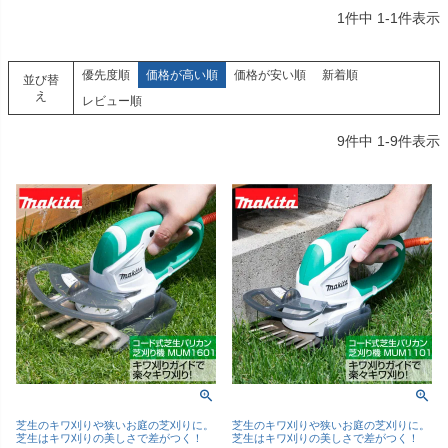
1
件中
1
-
1
件表示
優先度順
価格が高い順
価格が安い順
新着順
並び替
え
レビュー順
9
件中
1
-
9
件表示
芝生のキワ刈りや狭いお庭の芝刈りに。
芝生のキワ刈りや狭いお庭の芝刈りに。
芝生はキワ刈りの美しさで差がつく！
芝生はキワ刈りの美しさで差がつく！