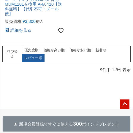
MUM1101交換用 A-68410【送
料無料】【代引不可・メール
便】
販売価格
¥
3,300
税込
詳細を見る
優先度順
価格が高い順
価格が安い順
新着順
並び替
え
レビュー順
9
件中
1
-
9
件表示
ペー
ジト
300
新規会員登録ですぐに使える
ポイントプレゼント
ップ
へ