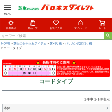
MENU
新着商品
商品一覧
お気に入り
マイページ
カート
HOME
芝生のお手入れアイテム
芝刈り機
バリカン式芝刈り機
コードタイプ
コードタイプ
1
件中
1
-
1
件表示
本体