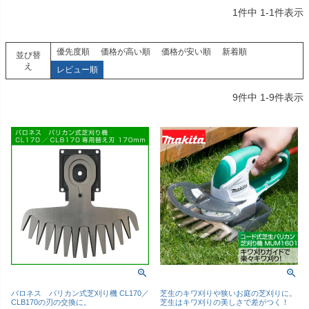
1
件中
1
-
1
件表示
優先度順
価格が高い順
価格が安い順
新着順
並び替
え
レビュー順
9
件中
1
-
9
件表示
バロネス バリカン式芝刈り機 CL170／
芝生のキワ刈りや狭いお庭の芝刈りに。
CLB170の刃の交換に。
芝生はキワ刈りの美しさで差がつく！