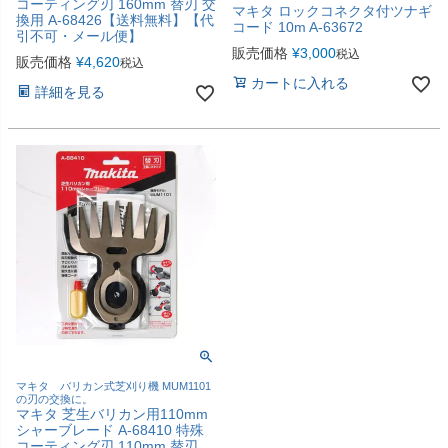
コーティング刃 160mm 替刃 交
マキタ ロックコネクタ付ツナギ
換用 A-68426【送料無料】【代
コード 10m A-63672
引不可・メール便】
販売価格
¥
3,000
税込
販売価格
¥
4,620
税込
カートに入れる
詳細を見る
マキタ バリカン式芝刈り機 MUM1101
の刃の交換に。
マキタ 芝生バリカン用110mm
シャーブレード A-68410 特殊
コーティング刃 110mm 替刃