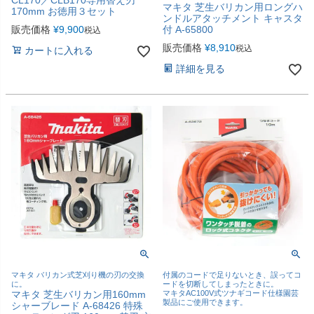
CL170／CLB170専用替え刃
マキタ 芝生バリカン用ロングハ
170mm お徳用３セット
ンドルアタッチメント キャスタ
販売価格
¥
9,900
付 A-65800
税込
販売価格
¥
8,910
税込
カートに入れる
詳細を見る
マキタ バリカン式芝刈り機の刃の交換
付属のコードで足りないとき、誤ってコ
に。
ードを切断してしまったときに。
マキタ 芝生バリカン用160mm
マキタAC100V式ツナギコード仕様園芸
製品にご使用できます。
シャーブレード A-68426 特殊