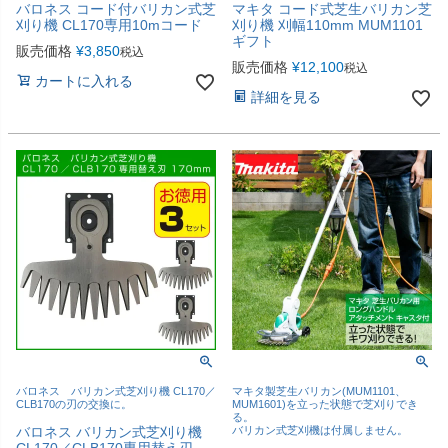
バロネス コード付バリカン式芝
マキタ コード式芝生バリカン芝
刈り機 CL170専用10mコード
刈り機 刈幅110mm MUM1101
ギフト
販売価格
¥
3,850
税込
販売価格
¥
12,100
税込
カートに入れる
詳細を見る
バロネス バリカン式芝刈り機 CL170／
マキタ製芝生バリカン(MUM1101、
CLB170の刃の交換に。
MUM1601)を立った状態で芝刈りでき
る。
バロネス バリカン式芝刈り機
バリカン式芝刈機は付属しません。