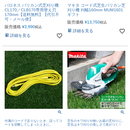
バロネス バリカン式芝刈り機
マキタ コード式芝生バリカン芝
CL170／CLB170専用替え刃
刈り機 刈幅160mm MUM1601
170mm【送料無料】【代引不
ギフト
可・メール便】
販売価格
¥
13,750
税込
販売価格
¥
3,990
税込
詳細を見る
詳細を見る
付属のコードで足りないとき、誤ってコ
芝生のキワ刈りや狭いお庭の芝刈りに。
ードを切断してしまったときに。
芝生はキワ刈りの美しさで差がつく！