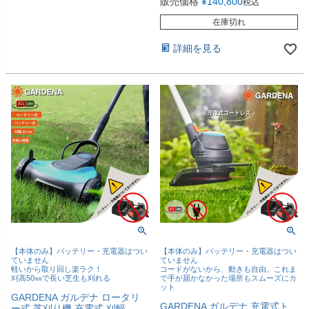
販売価格
¥
140,800
税込
在庫切れ
詳細を見る
【本体のみ】バッテリー・充電器はつい
【本体のみ】バッテリー・充電器はつい
ていません
ていません
軽いから取り回し楽ラク！
コードがないから、動きも自由。これま
刈高50㎜で長い芝生も刈れる
で手が届かなかった場所もスムーズにカ
ット
GARDENA ガルデナ ロータリ
GARDENA ガルデナ 充電式ト
ー式 芝刈り機 充電式 刈幅