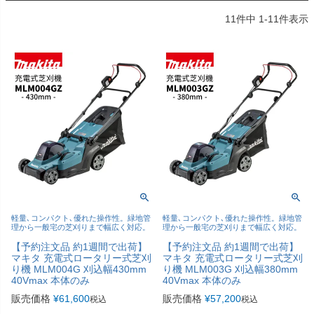
11
件中
1
-
11
件表示
軽量､コンパクト､優れた操作性。緑地管
軽量､コンパクト､優れた操作性。緑地管
理から一般宅の芝刈りまで幅広く対応。
理から一般宅の芝刈りまで幅広く対応。
【予約注文品 約1週間で出荷】
【予約注文品 約1週間で出荷】
マキタ 充電式ロータリー式芝刈
マキタ 充電式ロータリー式芝刈
り機 MLM004G 刈込幅430mm
り機 MLM003G 刈込幅380mm
40Vmax 本体のみ
40Vmax 本体のみ
販売価格
¥
61,600
販売価格
¥
57,200
税込
税込