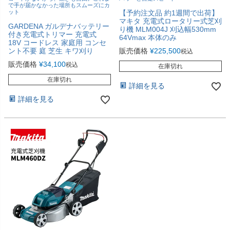
で手が届かなかった場所もスムーズにカ
ット
【予約注文品 約1週間で出荷】
マキタ 充電式ロータリー式芝刈
GARDENA ガルデナバッテリー
り機 MLM004J 刈込幅530mm
付き充電式トリマー 充電式
64Vmax 本体のみ
18V コードレス 家庭用 コンセ
ント不要 庭 芝生 キワ刈り
販売価格
¥
225,500
税込
販売価格
¥
34,100
税込
在庫切れ
在庫切れ
詳細を見る
詳細を見る