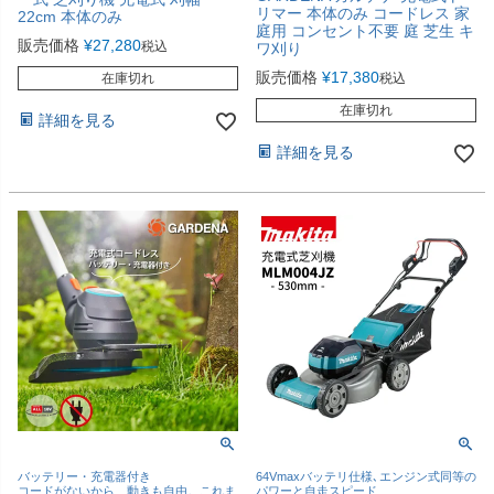
リマー 本体のみ コードレス 家
22cm 本体のみ
庭用 コンセント不要 庭 芝生 キ
販売価格
¥
27,280
税込
ワ刈り
販売価格
¥
17,380
在庫切れ
税込
在庫切れ
詳細を見る
詳細を見る
バッテリー・充電器付き
64Vmaxバッテリ仕様､エンジン式同等の
コードがないから、動きも自由。これま
パワーと自走スピード