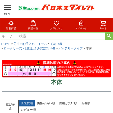
MENU
新着商品
商品一覧
お気に入り
マイページ
カート
HOME
芝生のお手入れアイテム
芝刈り機
ロータリー式・回転はさみ式芝刈り機
バッテリータイプ
本体
本体
優先度順
価格が高い順
価格が安い順
新着順
並び替
え
レビュー順