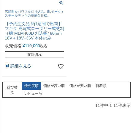
広範囲をパワフル刈り込み。BLモータ＋
スチールデッキの高耐久仕様。
【予約注文品 約1週間で出荷】
マキタ 充電式ロータリー式芝刈
り機 MLM460D 刈込幅460mm
18V＋18V=36V 本体のみ
販売価格
¥
110,000
税込
在庫切れ
詳細を見る
優先度順
価格が高い順
価格が安い順
新着順
並び替
え
レビュー順
11
件中
1
-
11
件表示