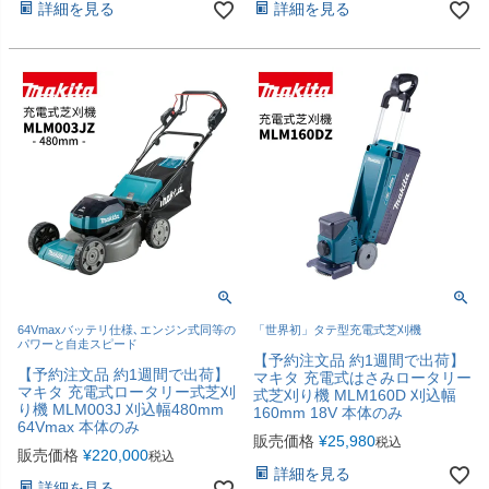
詳細を見る
詳細を見る
64Vmaxバッテリ仕様､エンジン式同等の
「世界初」タテ型充電式芝刈機
パワーと自走スピード
【予約注文品 約1週間で出荷】
【予約注文品 約1週間で出荷】
マキタ 充電式はさみロータリー
マキタ 充電式ロータリー式芝刈
式芝刈り機 MLM160D 刈込幅
り機 MLM003J 刈込幅480mm
160mm 18V 本体のみ
64Vmax 本体のみ
販売価格
¥
25,980
税込
販売価格
¥
220,000
税込
詳細を見る
詳細を見る