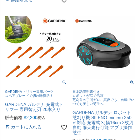
GARDENA トリマー専用パーツ
日本語説明書付き
スペアブレードで切れ味復活！
ロボットが庭で活躍！
芝刈りの手間ゼロ。真夏でも、自動でい
GARDENA ガルデナ 充電式ト
つでも美しい芝生へ
リマー 専用替え刃 20本入り
GARDENA ガルデナ ロボット
販売価格
¥
2,200
芝刈り機 SILENO minimo 250
税込
㎡対応 充電式 刈幅16cm 3枚刃
カートに入れる
自動 雨天走行可能 アプリ操作
芝生