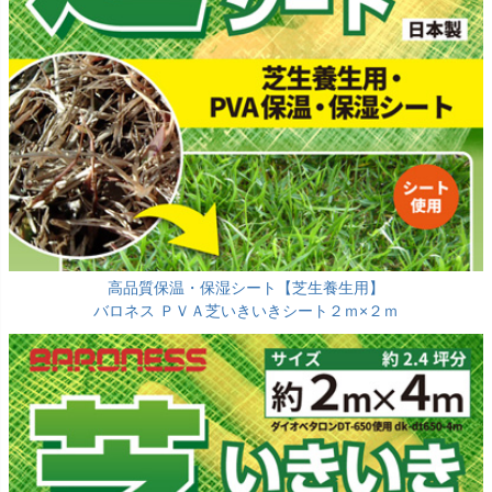
高品質保温・保湿シート【芝生養生用】
バロネス ＰＶＡ芝いきいきシート２ｍ×２ｍ