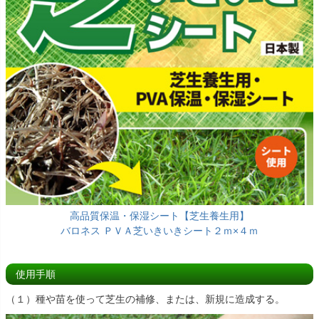
高品質保温・保湿シート【芝生養生用】
バロネス ＰＶＡ芝いきいきシート２ｍ×４ｍ
使用手順
（１）種や苗を使って芝生の補修、または、新規に造成する。